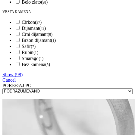
Belo zlato
(
)
98
VRSTA KAMENA
Cirkon
(
)
27
Dijamant
(
)
42
Crni dijamant
(
)
9
Braon dijamant
(
)
1
Safir
(
)
7
Rubin
(
)
1
Smaragd
(
)
1
Bez kamena
(
)
5
Show
(
98
)
Cancel
POREÐAJ PO