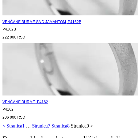
VENČANE BURME SA DIJAMANTOM, P4162B
P4162B
222 000
RSD
VENČANE BURME, P4162
P4162
206 000
RSD
<
Stranica
1
…
Stranica
7
Stranica
8
Stranica
9
>