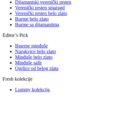
Dijamantski verenički prsten
Verenički prsten smaragd
Verenički prsten belo zlato
Burme belo zlato
Burme sa dijamantima
Editor’s Pick
Biserne minđuše
Narukvice belo zlato
Minđuše belo zlato
Minđuše safir
Ogrlice od belog zlata
Fresh kolekcije
Lummy kolekcija