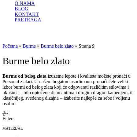
O NAMA
BLOG
KONTAKT
PRETRAGA
Početna
»
Burme
»
Burme belo zlato
»
Strana 9
Burme belo zlato
Burme od belog zlata
izuzetne lepote i kvaliteta možete pronaći u
Personal zlatari. U našem bogatom asortimanu pronaći ćete veliki
izbor burmi od belog zlata koji će odgovarati različitim stilovima i
ukusima – bilo optočene dijamantima i drugim dragim kamenjem, ili
klasičnijeg, svedenog dizajna – izaberite najlepše za sebe i voljenu
osobu!
Filters
MATERIJAL