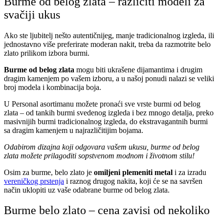
Burme od belog zlata – različiti modeli za
svačiji ukus
Ako ste ljubitelj nešto autentičnijeg, manje tradicionalnog izgleda, ili
jednostavno više preferirate moderan nakit, treba da razmotrite belo
zlato prilikom izbora burmi.
Burme od belog zlata
mogu biti ukrašene dijamantima i drugim
dragim kamenjem po vašem izboru, a u našoj ponudi nalazi se veliki
broj modela i kombinacija boja.
U Personal asortimanu možete pronaći sve vrste burmi od belog
zlata – od tankih burmi svedenog izgleda i bez mnogo detalja, preko
masivnijih burmi tradicionalnog izgleda, do ekstravagantnih burmi
sa dragim kamenjem u najrazličitijim bojama.
Odabirom dizajna koji odgovara vašem ukusu, burme od belog
zlata možete prilagoditi sopstvenom modnom i životnom stilu!
Osim za burme, belo zlato je
omiljeni plemeniti metal
i za izradu
vereničkog prstenja
i raznog drugog nakita, koji će se na savršen
način uklopiti uz vaše odabrane burme od belog zlata.
Burme belo zlato – cena zavisi od nekoliko