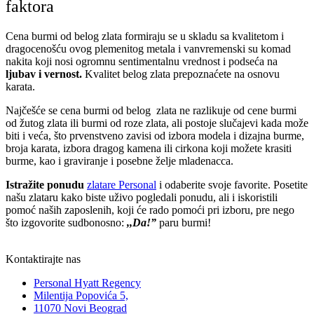
faktora
Cena burmi od belog zlata formiraju se u skladu sa kvalitetom i
dragocenošću ovog plemenitog metala i vanvremenski su komad
nakita koji nosi ogromnu sentimentalnu vrednost i podseća na
ljubav i vernost.
Kvalitet belog zlata prepoznaćete na osnovu
karata.
Najčešće se cena burmi od belog zlata ne razlikuje od cene
burmi
od žutog zlata
ili
burmi od roze zlata
, ali postoje slučajevi kada može
biti i veća, što prvenstveno zavisi od izbora modela i dizajna burme,
broja karata, izbora dragog kamena ili cirkona koji možete krasiti
burme, kao i graviranje i posebne želje mladenacca.
Istražite ponudu
zlatare Personal
i odaberite svoje favorite. Posetite
našu zlataru kako biste uživo pogledali ponudu, ali i iskoristili
pomoć naših zaposlenih, koji će rado pomoći pri izboru, pre nego
što izgovorite sudbonosno:
,,Da!”
paru burmi!
Kontaktirajte nas
Personal Hyatt Regency
Milentija Popovića 5,
11070 Novi Beograd