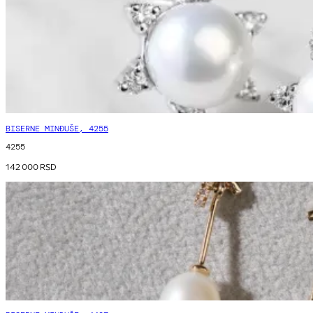
BISERNE MINĐUŠE, 4255
4255
142 000
RSD