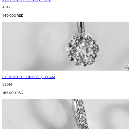
4342
140 000
RSD
DIJAMANTSKE MINĐUŠE, 11300
11300
165 000
RSD