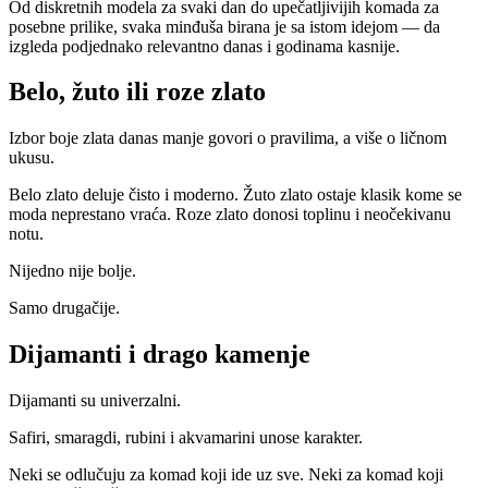
Od diskretnih modela za svaki dan do upečatljivijih komada za
posebne prilike, svaka minđuša birana je sa istom idejom — da
izgleda podjednako relevantno danas i godinama kasnije.
Belo, žuto ili roze zlato
Izbor boje zlata danas manje govori o pravilima, a više o ličnom
ukusu.
Belo zlato deluje čisto i moderno. Žuto zlato ostaje klasik kome se
moda neprestano vraća. Roze zlato donosi toplinu i neočekivanu
notu.
Nijedno nije bolje.
Samo drugačije.
Dijamanti i drago kamenje
Dijamanti su univerzalni.
Safiri, smaragdi, rubini i akvamarini unose karakter.
Neki se odlučuju za komad koji ide uz sve. Neki za komad koji