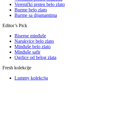
Verenički prsten belo zlato
Burme belo zlato
Burme sa dijamantima
Editor’s Pick
Biserne minđuše
Narukvice belo zlato
Minđuše belo zlato
Minđuše safir
Ogrlice od belog zlata
Fresh kolekcije
Lummy kolekcija