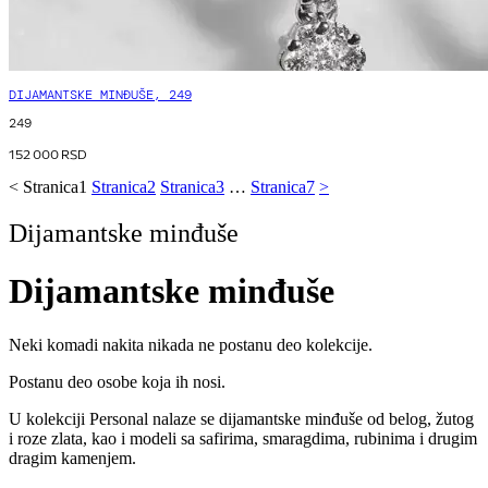
DIJAMANTSKE MINĐUŠE, 249
249
152 000
RSD
<
Stranica
1
Stranica
2
Stranica
3
…
Stranica
7
>
Dijamantske minđuše
Dijamantske minđuše
Neki komadi nakita nikada ne postanu deo kolekcije.
Postanu deo osobe koja ih nosi.
U kolekciji Personal nalaze se dijamantske minđuše od belog, žutog
i roze zlata, kao i modeli sa safirima, smaragdima, rubinima i drugim
dragim kamenjem.