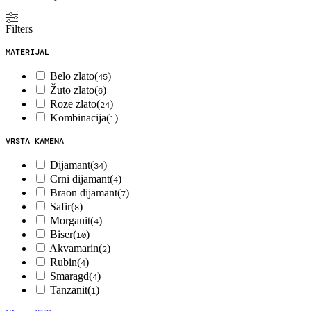
Filters
MATERIJAL
Belo zlato
(
)
45
Žuto zlato
(
)
6
Roze zlato
(
)
24
Kombinacija
(
)
1
VRSTA KAMENA
Dijamant
(
)
34
Crni dijamant
(
)
4
Braon dijamant
(
)
7
Safir
(
)
8
Morganit
(
)
4
Biser
(
)
10
Akvamarin
(
)
2
Rubin
(
)
4
Smaragd
(
)
4
Tanzanit
(
)
1