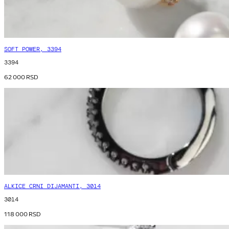
SOFT POWER, 3394
3394
62 000
RSD
ALKICE CRNI DIJAMANTI, 3014
3014
118 000
RSD