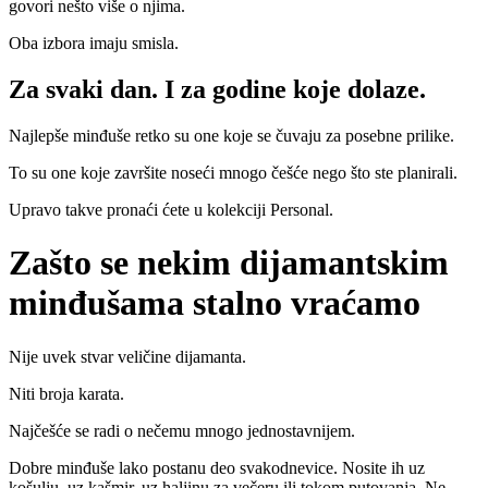
govori nešto više o njima.
Oba izbora imaju smisla.
Za svaki dan. I za godine koje dolaze.
Najlepše minđuše retko su one koje se čuvaju za posebne prilike.
To su one koje završite noseći mnogo češće nego što ste planirali.
Upravo takve pronaći ćete u kolekciji Personal.
Zašto se nekim dijamantskim
minđušama stalno vraćamo
Nije uvek stvar veličine dijamanta.
Niti broja karata.
Najčešće se radi o nečemu mnogo jednostavnijem.
Dobre minđuše lako postanu deo svakodnevice. Nosite ih uz
košulju, uz kašmir, uz haljinu za večeru ili tokom putovanja. Ne