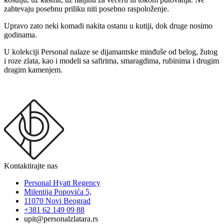
zahtevaju posebnu priliku niti posebno raspoloženje.
Upravo zato neki komadi nakita ostanu u kutiji, dok druge nosimo
godinama.
U kolekciji Personal nalaze se dijamantske minđuše od belog, žutog
i roze zlata, kao i modeli sa safirima, smaragdima, rubinima i drugim
dragim kamenjem.
Kontaktirajte nas
Personal Hyatt Regency
Milentija Popovića 5,
11070 Novi Beograd
+381 62 149 09 88
upit@personalzlatara.rs