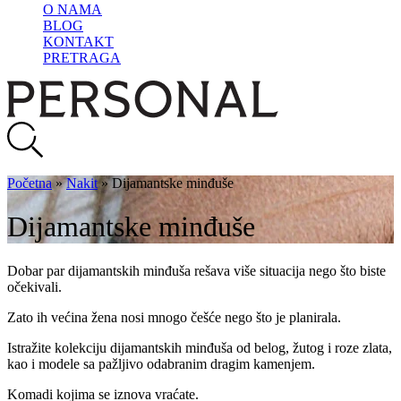
O NAMA
BLOG
KONTAKT
PRETRAGA
Početna
»
Nakit
»
Dijamantske minđuše
Dijamantske minđuše
Dobar par dijamantskih minđuša rešava više situacija nego što biste
očekivali.
Zato ih većina žena nosi mnogo češće nego što je planirala.
Istražite kolekciju dijamantskih minđuša od belog, žutog i roze zlata,
kao i modele sa pažljivo odabranim dragim kamenjem.
Komadi kojima se iznova vraćate.