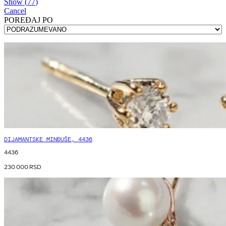
Show
(
77
)
Cancel
POREÐAJ PO
DIJAMANTSKE MINĐUŠE, 4436
4436
230 000
RSD