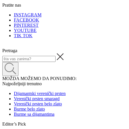
Pratite nas
INSTAGRAM
FACEBOOK
PINTEREST
YOUTUBE
TIK TOK
Pretraga
MOŽDA MOŽEMO DA PONUDIMO:
Najpoželjniji trenutno
Dijamantski verenički prsten
Verenički prsten smaragd
Verenički prsten belo zlato
Burme belo zlato
Burme sa dijamantima
Editor’s Pick