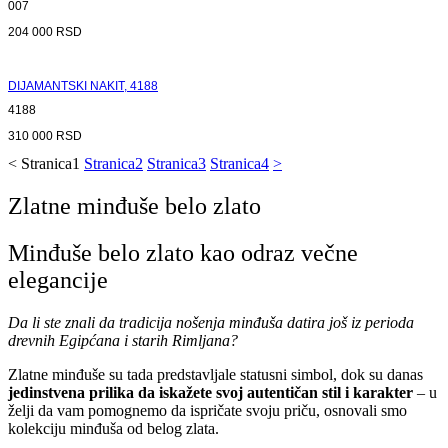
007
204 000
RSD
DIJAMANTSKI NAKIT, 4188
4188
310 000
RSD
<
Stranica
1
Stranica
2
Stranica
3
Stranica
4
>
Zlatne minđuše belo zlato
Minđuše belo zlato kao odraz večne
elegancije
Da li ste znali da tradicija nošenja minđuša datira još iz perioda
drevnih Egipćana i starih Rimljana?
Zlatne minđuše su tada predstavljale statusni simbol, dok su danas
jedinstvena prilika da iskažete svoj autentičan stil i karakter
– u
želji da vam pomognemo da ispričate svoju priču, osnovali smo
kolekciju minđuša od belog zlata.