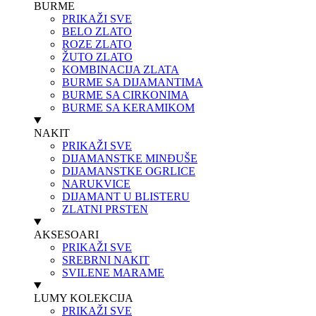
BURME
PRIKAŽI SVE
BELO ZLATO
ROZE ZLATO
ŽUTO ZLATO
KOMBINACIJA ZLATA
BURME SA DIJAMANTIMA
BURME SA CIRKONIMA
BURME SA KERAMIKOM
NAKIT
PRIKAŽI SVE
DIJAMANSTKE MINĐUŠE
DIJAMANSTKE OGRLICE
NARUKVICE
DIJAMANT U BLISTERU
ZLATNI PRSTEN
AKSESOARI
PRIKAŽI SVE
SREBRNI NAKIT
SVILENE MARAME
LUMY KOLEKCIJA
PRIKAŽI SVE