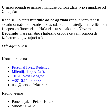
U našoj ponudi se nalaze i
minđuše od roze zlata
, kao i
minđuše od
žutog zlata
.
Kada su u pitanju
minđuše od belog zlata cena
je formirana u
skladu sa načinom izrade nakita, odabranim materijalima, veličinom
i stepenom finoće zlata. Naša zlatara se nalazi
na Novom
Beogradu
, naše prijatno i ljubazno osoblje će vam pomoći da
izaberete odgovarajući nakit.
Očekujemo vas!
Kontaktirajte nas
Personal Hyatt Regency
Milentija Popovića 5,
11070 Novi Beograd
+381 62 149 09 88
upit@personalzlatara.rs
Radno vreme
Ponedeljak – Petak: 10-20h
Subota: 10-16h