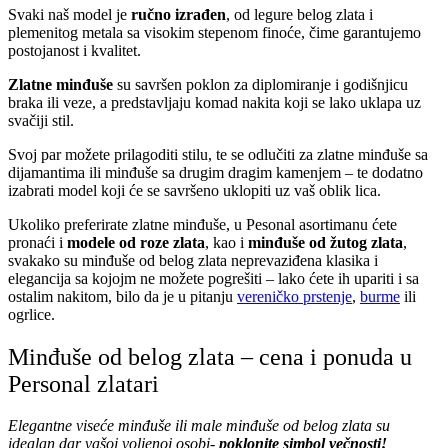
Svaki naš model je
ručno izrađen
, od legure belog zlata i
plemenitog metala sa visokim stepenom finoće, čime garantujemo
postojanost i kvalitet.
Zlatne minđuše
su savršen poklon za diplomiranje i godišnjicu
braka ili veze, a predstavljaju komad nakita koji se lako uklapa uz
svačiji stil.
Svoj par možete prilagoditi stilu, te se odlučiti za zlatne minđuše sa
dijamantima ili minđuše sa drugim dragim kamenjem – te dodatno
izabrati model koji će se savršeno uklopiti uz vaš oblik lica.
Ukoliko preferirate zlatne minđuše, u Pesonal asortimanu ćete
pronaći i
modele od roze zlata
, kao i
minđuše od žutog zlata
,
svakako su minđuše od belog zlata neprevaziđena klasika i
elegancija sa kojojm ne možete pogrešiti – lako ćete ih upariti i sa
ostalim nakitom, bilo da je u pitanju
vereničko prstenje
,
burme
ili
ogrlice.
Minđuše od belog zlata – cena i ponuda u
Personal zlatari
Elegantne viseće minđuše ili male minđuše od belog zlata su
idealan dar vašoj voljenoj osobi-
poklonite simbol večnosti!