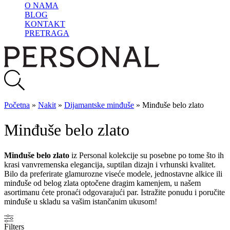
O NAMA
BLOG
KONTAKT
PRETRAGA
Početna
»
Nakit
»
Dijamantske minđuše
»
Minđuše belo zlato
Minđuše belo zlato
Minđuše belo zlato
iz Personal kolekcije su posebne po tome što ih
krasi vanvremenska elegancija, suptilan dizajn i vrhunski kvalitet.
Bilo da preferirate glamurozne viseće modele, jednostavne alkice ili
minđuše od belog zlata optočene dragim kamenjem, u našem
asortimanu ćete pronaći odgovarajući par. Istražite ponudu i poručite
minđuše u skladu sa vašim istančanim ukusom!
Filters