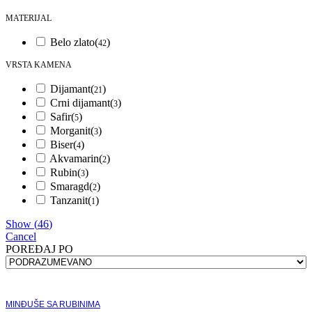
MATERIJAL
Belo zlato
(
)
42
VRSTA KAMENA
Dijamant
(
)
21
Crni dijamant
(
)
3
Safir
(
)
5
Morganit
(
)
3
Biser
(
)
4
Akvamarin
(
)
2
Rubin
(
)
3
Smaragd
(
)
2
Tanzanit
(
)
1
Show
(
46
)
Cancel
POREÐAJ PO
MINĐUŠE SA RUBINIMA