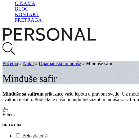
O NAMA
BLOG
KONTAKT
PRETRAGA
Početna
»
Nakit
»
Dijamantske minđuše
»
Minđuše safir
Minđuše safir
Minđuše sa safirom
prikazaće vašu lepotu u pravom svetlu. Uz model
svakom detalju. Pogledajte našu ponudu luksuznih minđuša sa safiro
Filters
MATERIJAL
Belo zlato
(
)
5