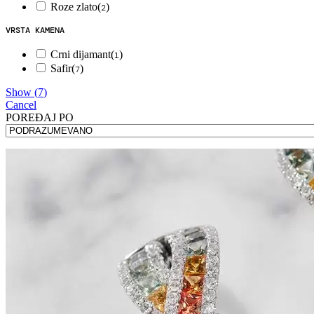
Roze zlato
(
)
2
VRSTA KAMENA
Crni dijamant
(
)
1
Safir
(
)
7
Show
(
7
)
Cancel
POREÐAJ PO