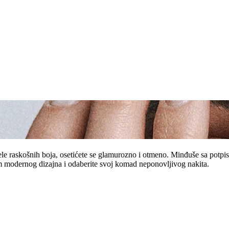
e raskošnih boja, osetićete se glamurozno i otmeno. Minđuše sa potpi
m modernog dizajna i odaberite svoj komad neponovljivog nakita.