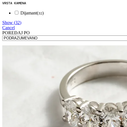
VRSTA KAMENA
Dijamant
(
)
32
Show
(
32
)
Cancel
POREÐAJ PO