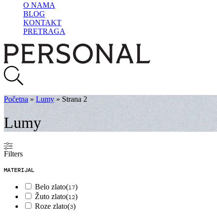
O NAMA
BLOG
KONTAKT
PRETRAGA
Početna
»
Lumy
»
Strana 2
Lumy
Filters
MATERIJAL
Belo zlato
(
)
17
Žuto zlato
(
)
12
Roze zlato
(
)
3