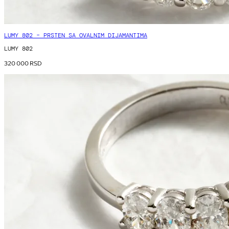
LUMY 802 – PRSTEN SA OVALNIM DIJAMANTIMA
LUMY 802
320 000
RSD