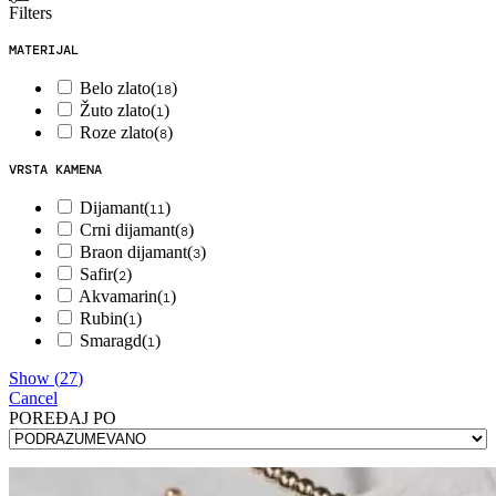
Filters
MATERIJAL
Belo zlato
(
)
18
Žuto zlato
(
)
1
Roze zlato
(
)
8
VRSTA KAMENA
Dijamant
(
)
11
Crni dijamant
(
)
8
Braon dijamant
(
)
3
Safir
(
)
2
Akvamarin
(
)
1
Rubin
(
)
1
Smaragd
(
)
1
Show
(
27
)
Cancel
POREÐAJ PO