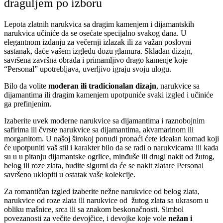
draguljem po izboru
Lepota zlatnih narukvica sa dragim kamenjem i dijamantskih
narukvica učiniće da se osećate specijalno svakog dana. U
elegantnom izdanju za večernji izlazak ili za važan poslovni
sastanak, daće vašem izgledu dozu glamura. Skladan dizajn,
savršena završna obrada i primamljivo drago kamenje koje
“Personal” upotrebljava, uverljivo igraju svoju ulogu.
Bilo da volite
moderan ili tradicionalan dizajn
, narukvice sa
dijamantima ili dragim kamenjem upotpuniće svaki izgled i učiniće
ga prefinjenim.
Izaberite uvek moderne narukvice sa dijamantima i raznobojnim
safirima ili čvrste narukvice sa dijamantima, akvamarinom ili
morganitom. U našoj širokoj ponudi pronaći ćete idealan komad koji
će upotpuniti vaš stil i karakter bilo da se radi o narukvicama ili kada
su u u pitanju dijamantske ogrlice, minđuše ili drugi nakit od žutog,
belog ili roze zlata, budite sigurni da će se nakit zlatare Personal
savršeno uklopiti u ostatak vaše kolekcije.
Za romantičan izgled izaberite nežne narukvice od belog zlata,
narukvice od roze zlata ili narukvice od žutog zlata sa ukrasom u
obliku mašnice, srca ili sa znakom beskonačnosti. Simbol
povezanosti za večite devojčice, i devojke koje vole
nežan i