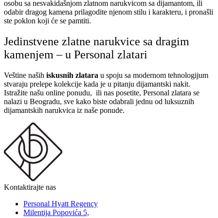
osobu sa nesvakidašnjom zlatnom narukvicom sa dijamantom, ili
odabir dragog kamena prilagodite njenom stilu i karakteru, i pronašli
ste poklon koji će se pamtiti.
Jedinstvene zlatne narukvice sa dragim
kamenjem – u Personal zlatari
Veštine naših
iskusnih zlatara
u spoju sa modernom tehnologijum
stvaraju prelepe kolekcije kada je u pitanju dijamantski nakit.
Istražite našu online ponudu, ili nas posetite, Personal zlatara se
nalazi u Beogradu, sve kako biste odabrali jednu od luksuznih
dijamantskih narukvica iz naše ponude.
Kontaktirajte nas
Personal Hyatt Regency
Milentija Popovića 5,