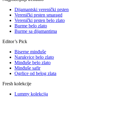
Dijamantski verenički prsten
Verenički prsten smaragd
Verenički prsten belo zlato
Burme belo zlato
Burme sa dijamantima
Editor’s Pick
Biserne minđuše
Narukvice belo zlato
Minđuše belo zlato
Minđuše safir
Ogrlice od belog zlata
Fresh kolekcije
Lummy kolekcija