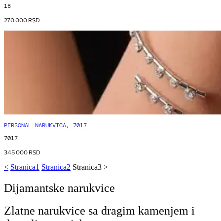
18
270 000
RSD
PERSONAL NARUKVICA, 7017
7017
345 000
RSD
<
Stranica
1
Stranica
2
Stranica
3
>
Dijamantske narukvice
Zlatne narukvice sa dragim kamenjem i