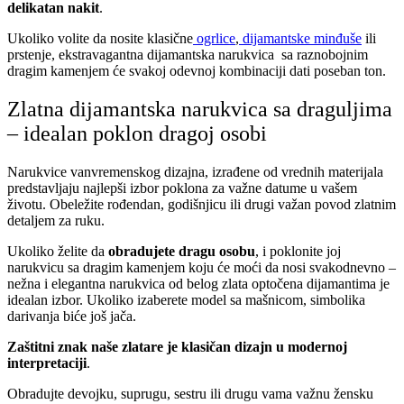
delikatan nakit
.
Ukoliko volite da nosite klasične
ogrlice
,
dijamantske minđuše
ili
prstenje, ekstravagantna dijamantska narukvica sa raznobojnim
dragim kamenjem će svakoj odevnoj kombinaciji dati poseban ton.
Zlatna dijamantska narukvica sa draguljima
– idealan poklon dragoj osobi
Narukvice vanvremenskog dizajna, izrađene od vrednih materijala
predstavljaju najlepši izbor poklona za važne datume u vašem
životu. Obeležite rođendan, godišnjicu ili drugi važan povod zlatnim
detaljem za ruku.
Ukoliko želite da
obradujete dragu osobu
, i poklonite joj
narukvicu sa dragim kamenjem koju će moći da nosi svakodnevno –
nežna i elegantna narukvica od belog zlata optočena dijamantima je
idealan izbor. Ukoliko izaberete model sa mašnicom, simbolika
darivanja biće još jača.
Zaštitni znak naše zlatare je
klasičan dizajn u modernoj
interpretaciji
.
Obradujte devojku, suprugu, sestru ili drugu vama važnu žensku