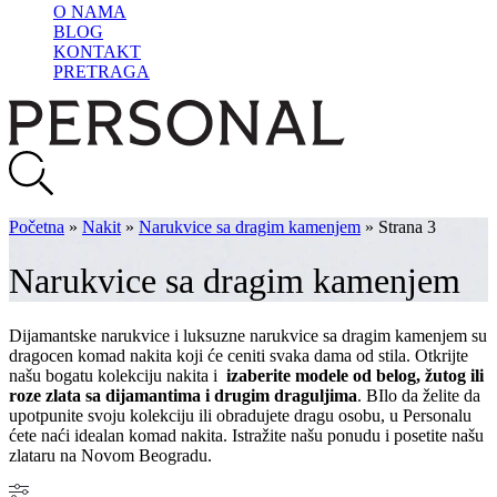
O NAMA
BLOG
KONTAKT
PRETRAGA
Početna
»
Nakit
»
Narukvice sa dragim kamenjem
»
Strana 3
Narukvice sa dragim kamenjem
Dijamantske narukvice i luksuzne narukvice sa dragim kamenjem su
dragocen komad nakita koji će ceniti svaka dama od stila. Otkrijte
našu bogatu kolekciju nakita i
izaberite modele od belog, žutog ili
roze zlata sa dijamantima i drugim draguljima
. BIlo da želite da
upotpunite svoju kolekciju ili obradujete dragu osobu, u Personalu
ćete naći idealan komad nakita. Istražite našu ponudu i posetite našu
zlataru na Novom Beogradu.