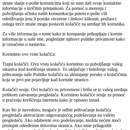
strane slanje e-pošte korisnicima koji su nam dali svoje kontaktne
informacije s izričitim pristankom. Za pomoć u merenju i
poboljšanju učinka naših komunikacija putem e-pošte i/ili
određivanju jesu li poruke otvorene i linkovi kliknuti, pružaoci
usluga treće strane mogu postaviti kolačiće na uređaje tih korisnika.
Za više informacija o tome kako te kompanije prikupljaju i koriste
informacije u naše ime, pogledajte njihove politike privatnosti kako
je označeno u nastavku.
Koristimo ove vrste kolačića:
Trajni kolačići. Ovu vrstu kolačića koristimo za poboljšanje vašeg
iskustva kod korišćenja stranice. To uključuje i beleženje vašeg
prihvatanja naše Politike kolačića za uklanjanje poruke o kolačićima
koja se prvi put pojavljuje kad koristite stranice.
Kolačići sesije. Ovi kolačići su privremeni i brišu se iz vašeg uređaja
prilikom zatvaranja pregledača. Koristimo kolačiće sesije za pomoć
u praćenju korišćenja interneta kako je opisano iznad.
Kao što je navedeno, moguće je odbiti prihvaćanje kolačića
pregledača aktivacijom odgovarajućeg podešavanja na vašem
pregledaču. Ako odaberete ovo podešavanje, možda nećete moći
pristupiti određenim delovima stranica. Ako niste prilagodili