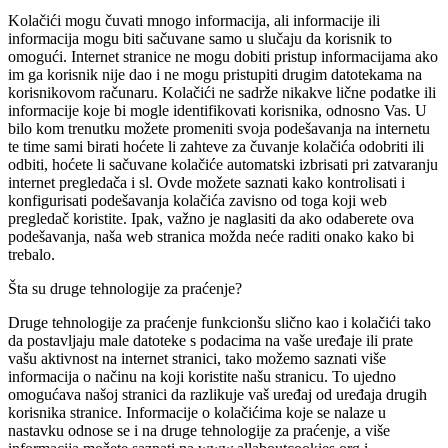
Kolačići mogu čuvati mnogo informacija, ali informacije ili
informacija mogu biti sačuvane samo u slučaju da korisnik to
omogući. Internet stranice ne mogu dobiti pristup informacijama ako
im ga korisnik nije dao i ne mogu pristupiti drugim datotekama na
korisnikovom računaru. Kolačići ne sadrže nikakve lične podatke ili
informacije koje bi mogle identifikovati korisnika, odnosno Vas. U
bilo kom trenutku možete promeniti svoja podešavanja na internetu
te time sami birati hoćete li zahteve za čuvanje kolačića odobriti ili
odbiti, hoćete li sačuvane kolačiće automatski izbrisati pri zatvaranju
internet pregledača i sl. Ovde možete saznati kako kontrolisati i
konfigurisati podešavanja kolačića zavisno od toga koji web
pregledač koristite. Ipak, važno je naglasiti da ako odaberete ova
podešavanja, naša web stranica možda neće raditi onako kako bi
trebalo.
Šta su druge tehnologije za praćenje?
Druge tehnologije za praćenje funkcionšu slično kao i kolačići tako
da postavljaju male datoteke s podacima na vaše uređaje ili prate
vašu aktivnost na internet stranici, tako možemo saznati više
informacija o načinu na koji koristite našu stranicu. To ujedno
omogućava našoj stranici da razlikuje vaš uređaj od uređaja drugih
korisnika stranice. Informacije o kolačićima koje se nalaze u
nastavku odnose se i na druge tehnologije za praćenje, a više