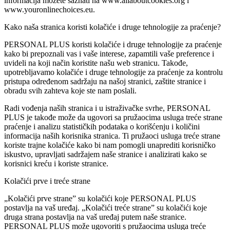
informacija možete saznati na www.allaboutcookies.org i
www.youronlinechoices.eu.
Kako naša stranica koristi kolačiće i druge tehnologije za praćenje?
PERSONAL PLUS koristi kolačiće i druge tehnologije za praćenje
kako bi prepoznali vas i vaše interese, zapamtili vaše preference i
uvideli na koji način koristite našu web stranicu. Takođe,
upotrebljavamo kolačiće i druge tehnologije za praćenje za kontrolu
pristupa određenom sadržaju na našoj stranici, zaštite stranice i
obradu svih zahteva koje ste nam poslali.
Radi vođenja naših stranica i u istraživačke svrhe, PERSONAL
PLUS je takođe može da ugovori sa pružaocima usluga treće strane
praćenje i analizu statističkih podataka o korišćenju i količini
informacija naših korisnika stranica. Ti pružaoci usluga treće strane
koriste trajne kolačiće kako bi nam pomogli unaprediti korisničko
iskustvo, upravljati sadržajem naše stranice i analizirati kako se
korisnici kreću i koriste stranice.
Kolačići prve i treće strane
„Kolačići prve strane” su kolačići koje PERSONAL PLUS
postavlja na vaš uređaj. „Kolačići treće strane” su kolačići koje
druga strana postavlja na vaš uređaj putem naše stranice.
PERSONAL PLUS može ugovoriti s pružaocima usluga treće