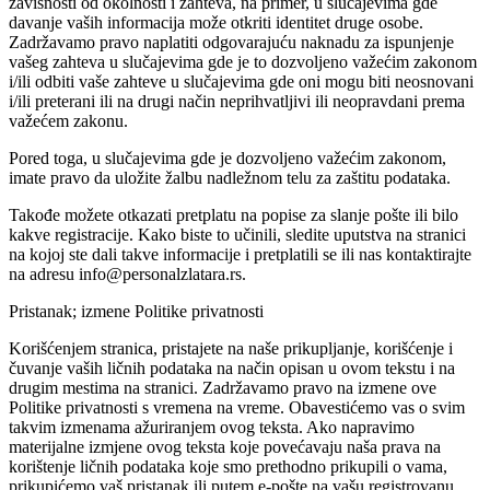
zavisnosti od okolnosti i zahteva, na primer, u slučajevima gde
davanje vaših informacija može otkriti identitet druge osobe.
Zadržavamo pravo naplatiti odgovarajuću naknadu za ispunjenje
vašeg zahteva u slučajevima gde je to dozvoljeno važećim zakonom
i/ili odbiti vaše zahteve u slučajevima gde oni mogu biti neosnovani
i/ili preterani ili na drugi način neprihvatljivi ili neopravdani prema
važećem zakonu.
Pored toga, u slučajevima gde je dozvoljeno važećim zakonom,
imate pravo da uložite žalbu nadležnom telu za zaštitu podataka.
Takođe možete otkazati pretplatu na popise za slanje pošte ili bilo
kakve registracije. Kako biste to učinili, sledite uputstva na stranici
na kojoj ste dali takve informacije i pretplatili se ili nas kontaktirajte
na adresu info@personalzlatara.rs.
Pristanak; izmene Politike privatnosti
Korišćenjem stranica, pristajete na naše prikupljanje, korišćenje i
čuvanje vaših ličnih podataka na način opisan u ovom tekstu i na
drugim mestima na stranici. Zadržavamo pravo na izmene ove
Politike privatnosti s vremena na vreme. Obavestićemo vas o svim
takvim izmenama ažuriranjem ovog teksta. Ako napravimo
materijalne izmjene ovog teksta koje povećavaju naša prava na
korištenje ličnih podataka koje smo prethodno prikupili o vama,
prikupićemo vaš pristanak ili putem e-pošte na vašu registrovanu