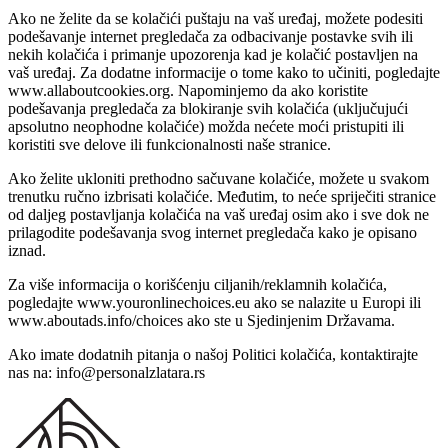
Ako ne želite da se kolačići puštaju na vaš uređaj, možete podesiti
podešavanje internet pregledača za odbacivanje postavke svih ili
nekih kolačića i primanje upozorenja kad je kolačić postavljen na
vaš uređaj. Za dodatne informacije o tome kako to učiniti, pogledajte
www.allaboutcookies.org. Napominjemo da ako koristite
podešavanja pregledača za blokiranje svih kolačića (uključujući
apsolutno neophodne kolačiće) možda nećete moći pristupiti ili
koristiti sve delove ili funkcionalnosti naše stranice.
Ako želite ukloniti prethodno sačuvane kolačiće, možete u svakom
trenutku ručno izbrisati kolačiće. Međutim, to neće spriječiti stranice
od daljeg postavljanja kolačića na vaš uređaj osim ako i sve dok ne
prilagodite podešavanja svog internet pregledača kako je opisano
iznad.
Za više informacija o korišćenju ciljanih/reklamnih kolačića,
pogledajte www.youronlinechoices.eu ako se nalazite u Europi ili
www.aboutads.info/choices ako ste u Sjedinjenim Državama.
Ako imate dodatnih pitanja o našoj Politici kolačića, kontaktirajte
nas na: info@personalzlatara.rs