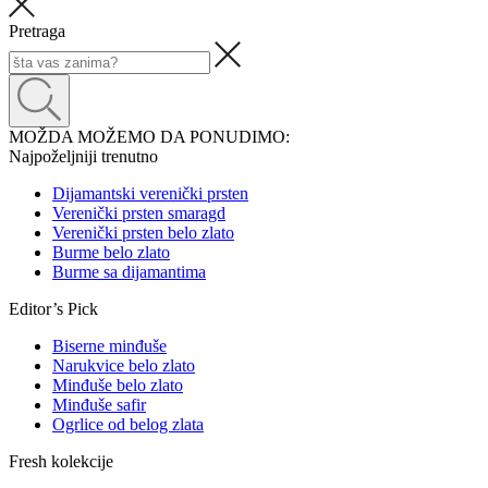
Pretraga
MOŽDA MOŽEMO DA PONUDIMO:
Najpoželjniji trenutno
Dijamantski verenički prsten
Verenički prsten smaragd
Verenički prsten belo zlato
Burme belo zlato
Burme sa dijamantima
Editor’s Pick
Biserne minđuše
Narukvice belo zlato
Minđuše belo zlato
Minđuše safir
Ogrlice od belog zlata
Fresh kolekcije