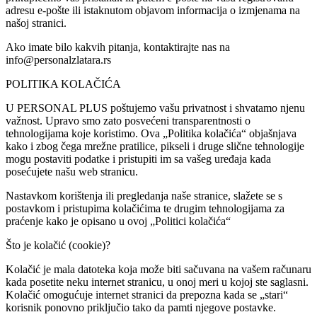
adresu e-pošte ili istaknutom objavom informacija o izmjenama na
našoj stranici.
Ako imate bilo kakvih pitanja, kontaktirajte nas na
info@personalzlatara.rs
POLITIKA KOLAČIĆA
U PERSONAL PLUS poštujemo vašu privatnost i shvatamo njenu
važnost. Upravo smo zato posvećeni transparentnosti o
tehnologijama koje koristimo. Ova „Politika kolačića“ objašnjava
kako i zbog čega mrežne pratilice, pikseli i druge slične tehnologije
mogu postaviti podatke i pristupiti im sa vašeg uređaja kada
posećujete našu web stranicu.
Nastavkom korištenja ili pregledanja naše stranice, slažete se s
postavkom i pristupima kolačićima te drugim tehnologijama za
praćenje kako je opisano u ovoj „Politici kolačića“
Što je kolačić (cookie)?
Kolačić je mala datoteka koja može biti sačuvana na vašem računaru
kada posetite neku internet stranicu, u onoj meri u kojoj ste saglasni.
Kolačić omogućuje internet stranici da prepozna kada se „stari“
korisnik ponovno priključio tako da pamti njegove postavke.