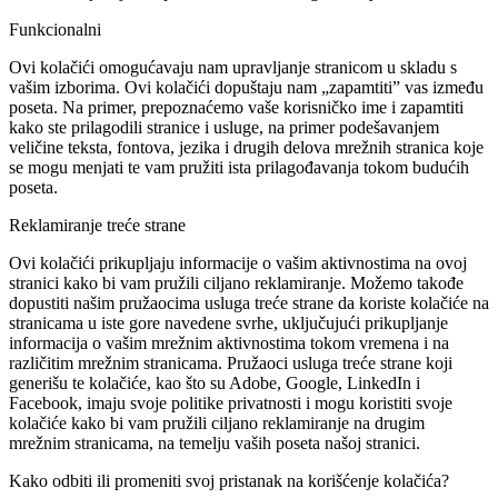
Funkcionalni
Ovi kolačići omogućavaju nam upravljanje stranicom u skladu s
vašim izborima. Ovi kolačići dopuštaju nam „zapamtiti” vas između
poseta. Na primer, prepoznaćemo vaše korisničko ime i zapamtiti
kako ste prilagodili stranice i usluge, na primer podešavanjem
veličine teksta, fontova, jezika i drugih delova mrežnih stranica koje
se mogu menjati te vam pružiti ista prilagođavanja tokom budućih
poseta.
Reklamiranje treće strane
Ovi kolačići prikupljaju informacije o vašim aktivnostima na ovoj
stranici kako bi vam pružili ciljano reklamiranje. Možemo takođe
dopustiti našim pružaocima usluga treće strane da koriste kolačiće na
stranicama u iste gore navedene svrhe, uključujući prikupljanje
informacija o vašim mrežnim aktivnostima tokom vremena i na
različitim mrežnim stranicama. Pružaoci usluga treće strane koji
generišu te kolačiće, kao što su Adobe, Google, LinkedIn i
Facebook, imaju svoje politike privatnosti i mogu koristiti svoje
kolačiće kako bi vam pružili ciljano reklamiranje na drugim
mrežnim stranicama, na temelju vaših poseta našoj stranici.
Kako odbiti ili promeniti svoj pristanak na korišćenje kolačića?