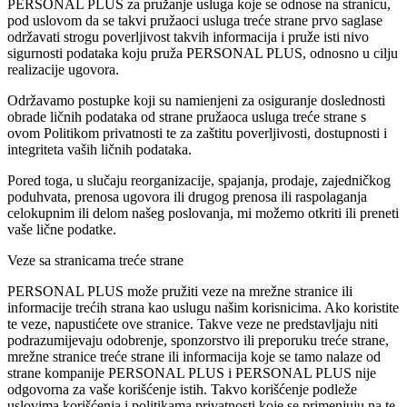
PERSONAL PLUS za pružanje usluga koje se odnose na stranicu,
pod uslovom da se takvi pružaoci usluga treće strane prvo saglase
održavati strogu poverljivost takvih informacija i pruže isti nivo
sigurnosti podataka koju pruža PERSONAL PLUS, odnosno u cilju
realizacije ugovora.
Održavamo postupke koji su namienjeni za osiguranje doslednosti
obrade ličnih podataka od strane pružaoca usluga treće strane s
ovom Politikom privatnosti te za zaštitu poverljivosti, dostupnosti i
integriteta vaših ličnih podataka.
Pored toga, u slučaju reorganizacije, spajanja, prodaje, zajedničkog
poduhvata, prenosa ugovora ili drugog prenosa ili raspolaganja
celokupnim ili delom našeg poslovanja, mi možemo otkriti ili preneti
vaše lične podatke.
Veze sa stranicama treće strane
PERSONAL PLUS može pružiti veze na mrežne stranice ili
informacije trećih strana kao uslugu našim korisnicima. Ako koristite
te veze, napustićete ove stranice. Takve veze ne predstavljaju niti
podrazumijevaju odobrenje, sponzorstvo ili preporuku treće strane,
mrežne stranice treće strane ili informacija koje se tamo nalaze od
strane kompanije PERSONAL PLUS i PERSONAL PLUS nije
odgovorna za vaše korišćenje istih. Takvo korišćenje podleže
uslovima korišćenja i politikama privatnosti koje se primenjuju na te