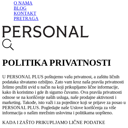
O NAMA
BLOG
KONTAKT
PRETRAGA
POLITIKA PRIVATNOSTI
U PERSONAL PLUS poštujemo vašu privatnost, a zaštitu ličnih
podataka shvatamo ozbiljno. Zato vam kroz naša pravila privatnosti
želimo pružiti uvid u način na koji prikupljamo lične informacije,
kako ih koristimo i gde ih sigurno čuvamo. Ova pravila privatnosti
odnose se na korišćenje naših usluga, naše prodajne aktivnosti i
marketing. Takođe, isto važi i za pojedince koji se prijave za posao u
PERSONAL PLUS. Pogledajte naše Uslove korišćenja za više
informacija o našim mrežnim uslovima i politikama uopšteno.
KADA I ZAŠTO PRIKUPLJAMO LIČNE PODATKE