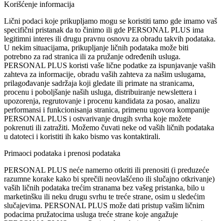
Korišćenje informacija
Lični podaci koje prikupljamo mogu se koristiti tamo gde imamo vaš
specifični pristanak da to činimo ili gde PERSONAL PLUS ima
legitimni interes ili drugu pravnu osnovu za obradu takvih podataka.
U nekim situacijama, prikupljanje ličnih podataka može biti
potrebno za rad stranica ili za pružanje određenih usluga.
PERSONAL PLUS koristi vaše lične podatke za ispunjavanje vaših
zahteva za informacije, obradu vaših zahteva za našim uslugama,
prilagođavanje sadržaja koji gledate ili primate na stranicama,
procenu i poboljšanje naših usluga, distribuiranje newslettera i
upozorenja, regrutovanje i procenu kandidata za posao, analizu
performansi i funkcionisanja stranica, primenu ugovora kompanije
PERSONAL PLUS i ostvarivanje drugih svrha koje možete
pokrenuti ili zatražiti. Možemo čuvati neke od vaših ličnih podataka
u datoteci i koristiti ih kako bismo vas kontaktirali.
Primaoci podataka i prenosi podataka
PERSONAL PLUS neće namerno otkriti ili prenositi (i preduzeće
razumne korake kako bi sprečili neovlašćeno ili slučajno otkrivanje)
vaših ličnih podataka trećim stranama bez vašeg pristanka, bilo u
marketinšku ili neku drugu svrhu te treće strane, osim u sledećim
slučajevima. PERSONAL PLUS može dati pristup vašim ličnim
podacima pružatocima usluga treće strane koje angažuje