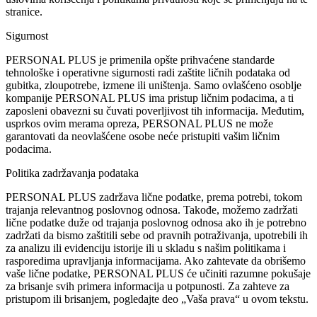
stranice.
Sigurnost
PERSONAL PLUS je primenila opšte prihvaćene standarde
tehnološke i operativne sigurnosti radi zaštite ličnih podataka od
gubitka, zloupotrebe, izmene ili uništenja. Samo ovlašćeno osoblje
kompanije PERSONAL PLUS ima pristup ličnim podacima, a ti
zaposleni obavezni su čuvati poverljivost tih informacija. Međutim,
usprkos ovim merama opreza, PERSONAL PLUS ne može
garantovati da neovlašćene osobe neće pristupiti vašim ličnim
podacima.
Politika zadržavanja podataka
PERSONAL PLUS zadržava lične podatke, prema potrebi, tokom
trajanja relevantnog poslovnog odnosa. Takođe, možemo zadržati
lične podatke duže od trajanja poslovnog odnosa ako ih je potrebno
zadržati da bismo zaštitili sebe od pravnih potraživanja, upotrebili ih
za analizu ili evidenciju istorije ili u skladu s našim politikama i
rasporedima upravljanja informacijama. Ako zahtevate da obrišemo
vaše lične podatke, PERSONAL PLUS će učiniti razumne pokušaje
za brisanje svih primera informacija u potpunosti. Za zahteve za
pristupom ili brisanjem, pogledajte deo „Vaša prava“ u ovom tekstu.