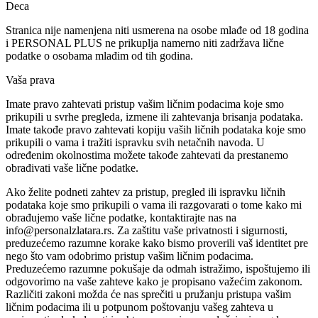
Deca
Stranica nije namenjena niti usmerena na osobe mlađe od 18 godina
i PERSONAL PLUS ne prikuplja namerno niti zadržava lične
podatke o osobama mlađim od tih godina.
Vaša prava
Imate pravo zahtevati pristup vašim ličnim podacima koje smo
prikupili u svrhe pregleda, izmene ili zahtevanja brisanja podataka.
Imate takođe pravo zahtevati kopiju vaših ličnih podataka koje smo
prikupili o vama i tražiti ispravku svih netačnih navoda. U
određenim okolnostima možete takođe zahtevati da prestanemo
obrađivati vaše lične podatke.
Ako želite podneti zahtev za pristup, pregled ili ispravku ličnih
podataka koje smo prikupili o vama ili razgovarati o tome kako mi
obrađujemo vaše lične podatke, kontaktirajte nas na
info@personalzlatara.rs. Za zaštitu vaše privatnosti i sigurnosti,
preduzećemo razumne korake kako bismo proverili vaš identitet pre
nego što vam odobrimo pristup vašim ličnim podacima.
Preduzećemo razumne pokušaje da odmah istražimo, ispoštujemo ili
odgovorimo na vaše zahteve kako je propisano važećim zakonom.
Različiti zakoni možda će nas sprečiti u pružanju pristupa vašim
ličnim podacima ili u potpunom poštovanju vašeg zahteva u