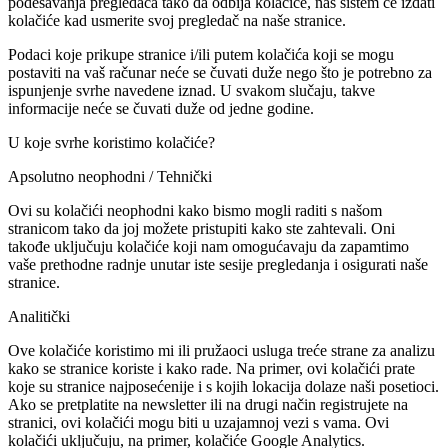
podešavanja pregledača tako da odbija kolačiće, naš sistem će izdati
kolačiće kad usmerite svoj pregledač na naše stranice.
Podaci koje prikupe stranice i/ili putem kolačića koji se mogu
postaviti na vaš računar neće se čuvati duže nego što je potrebno za
ispunjenje svrhe navedene iznad. U svakom slučaju, takve
informacije neće se čuvati duže od jedne godine.
U koje svrhe koristimo kolačiće?
Apsolutno neophodni / Tehnički
Ovi su kolačići neophodni kako bismo mogli raditi s našom
stranicom tako da joj možete pristupiti kako ste zahtevali. Oni
takođe uključuju kolačiće koji nam omogućavaju da zapamtimo
vaše prethodne radnje unutar iste sesije pregledanja i osigurati naše
stranice.
Analitički
Ove kolačiće koristimo mi ili pružaoci usluga treće strane za analizu
kako se stranice koriste i kako rade. Na primer, ovi kolačići prate
koje su stranice najposećenije i s kojih lokacija dolaze naši posetioci.
Ako se pretplatite na newsletter ili na drugi način registrujete na
stranici, ovi kolačići mogu biti u uzajamnoj vezi s vama. Ovi
kolačići uključuju, na primer, kolačiće Google Analytics.