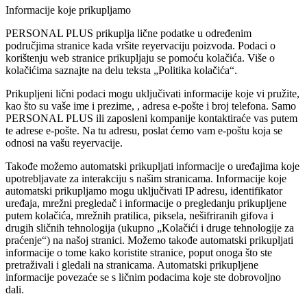
Informacije koje prikupljamo
PERSONAL PLUS prikuplja lične podatke u određenim
područjima stranice kada vršite reyervaciju poizvoda. Podaci o
korištenju web stranice prikupljaju se pomoću kolačića. Više o
kolačićima saznajte na delu teksta „Politika kolačića“.
Prikupljeni lični podaci mogu uključivati informacije koje vi pružite,
kao što su vaše ime i prezime, , adresa e-pošte i broj telefona. Samo
PERSONAL PLUS ili zaposleni kompanije kontaktiraće vas putem
te adrese e-pošte. Na tu adresu, poslat ćemo vam e-poštu koja se
odnosi na vašu reyervacije.
Takođe možemo automatski prikupljati informacije o uređajima koje
upotrebljavate za interakciju s našim stranicama. Informacije koje
automatski prikupljamo mogu uključivati IP adresu, identifikator
uređaja, mrežni pregledač i informacije o pregledanju prikupljene
putem kolačića, mrežnih pratilica, piksela, nešifriranih gifova i
drugih sličnih tehnologija (ukupno „Kolačići i druge tehnologije za
praćenje“) na našoj stranici. Možemo takođe automatski prikupljati
informacije o tome kako koristite stranice, poput onoga što ste
pretraživali i gledali na stranicama. Automatski prikupljene
informacije povezaće se s ličnim podacima koje ste dobrovoljno
dali.