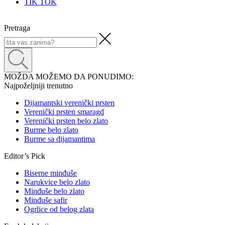
TIK TOK
Pretraga
MOŽDA MOŽEMO DA PONUDIMO:
Najpoželjniji trenutno
Dijamantski verenički prsten
Verenički prsten smaragd
Verenički prsten belo zlato
Burme belo zlato
Burme sa dijamantima
Editor’s Pick
Biserne minđuše
Narukvice belo zlato
Minđuše belo zlato
Minđuše safir
Ogrlice od belog zlata