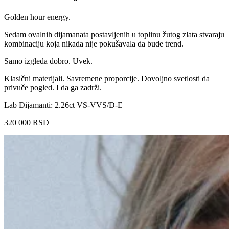
Golden hour energy.
Sedam ovalnih dijamanata postavljenih u toplinu žutog zlata stvaraju
kombinaciju koja nikada nije pokušavala da bude trend.
Samo izgleda dobro. Uvek.
Klasični materijali. Savremene proporcije. Dovoljno svetlosti da
privuče pogled. I da ga zadrži.
Lab Dijamanti: 2.26ct VS-VVS/D-E
320 000
RSD