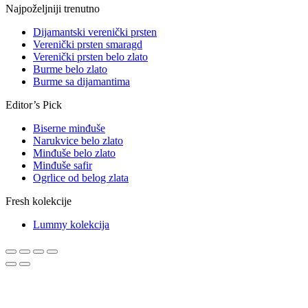
Najpoželjniji trenutno
Dijamantski verenički prsten
Verenički prsten smaragd
Verenički prsten belo zlato
Burme belo zlato
Burme sa dijamantima
Editor’s Pick
Biserne minđuše
Narukvice belo zlato
Minđuše belo zlato
Minđuše safir
Ogrlice od belog zlata
Fresh kolekcije
Lummy kolekcija