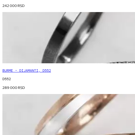
242 000
RSD
BURME – DIJAMANTI, D552
D552
289 000
RSD