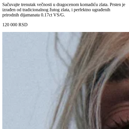
Sačuvajte trenutak večnosti u dragocenom komadiću zlata. Prsten je
izrađen od tradicionalnog žutog zlata, i perfektno ugrađenih
prirodnih dijamanata 0.17ct VS/G.
120 000
RSD