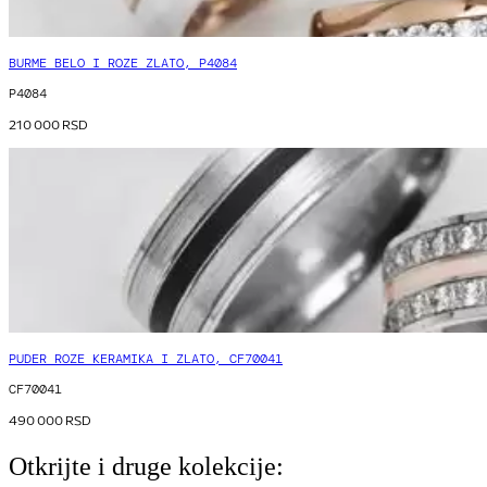
BURME BELO I ROZE ZLATO, P4084
P4084
210 000
RSD
PUDER ROZE KERAMIKA I ZLATO, CF70041
CF70041
490 000
RSD
Otkrijte i druge kolekcije: