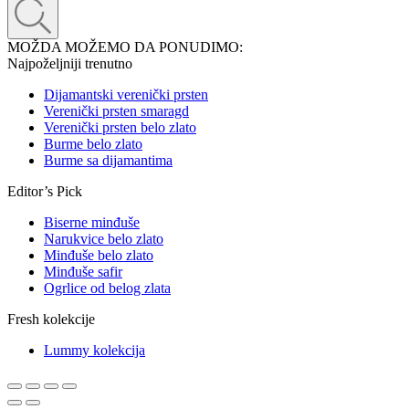
MOŽDA MOŽEMO DA PONUDIMO:
Najpoželjniji trenutno
Dijamantski verenički prsten
Verenički prsten smaragd
Verenički prsten belo zlato
Burme belo zlato
Burme sa dijamantima
Editor’s Pick
Biserne minđuše
Narukvice belo zlato
Minđuše belo zlato
Minđuše safir
Ogrlice od belog zlata
Fresh kolekcije
Lummy kolekcija