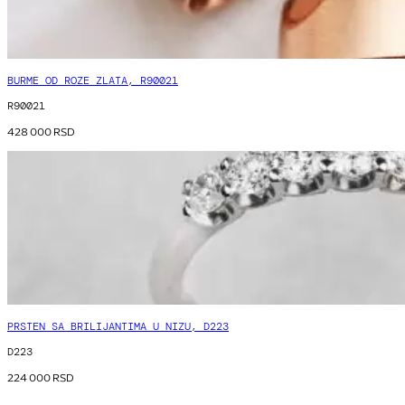
BURME OD ROZE ZLATA, R90021
R90021
428 000
RSD
PRSTEN SA BRILIJANTIMA U NIZU, D223
D223
224 000
RSD