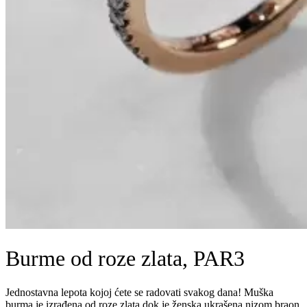
Burme od roze zlata, PAR3
Jednostavna lepota kojoj ćete se radovati svakog dana! Muška
burma je izrađena od roze zlata dok je ženska ukrašena nizom braon