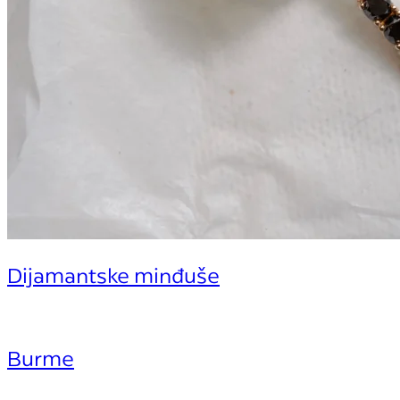
Dijamantske minđuše
Burme