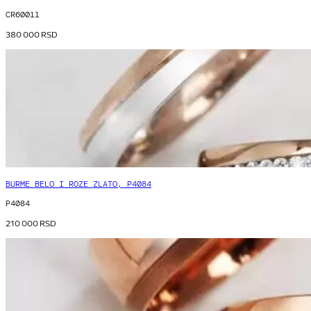
CR60011
380 000
RSD
BURME BELO I ROZE ZLATO, P4084
P4084
210 000
RSD