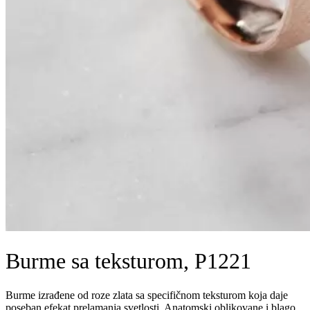
Burme sa teksturom, P1221
Burme izrađene od roze zlata sa specifičnom teksturom koja daje
poseban efekat prelamanja svetlosti. Anatomski oblikovane i blago