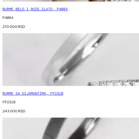
BURME BELO I ROZE ZLATO, P4084
P4084
210 000
RSD
BURME SA DIJAMANTIMA, FP231B
FP231B
243 000
RSD