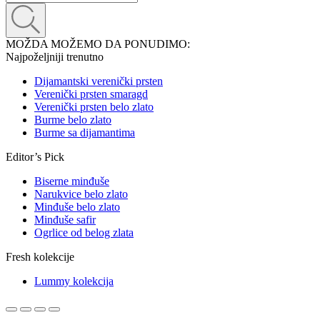
MOŽDA MOŽEMO DA PONUDIMO:
Najpoželjniji trenutno
Dijamantski verenički prsten
Verenički prsten smaragd
Verenički prsten belo zlato
Burme belo zlato
Burme sa dijamantima
Editor’s Pick
Biserne minđuše
Narukvice belo zlato
Minđuše belo zlato
Minđuše safir
Ogrlice od belog zlata
Fresh kolekcije
Lummy kolekcija