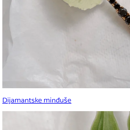
Dijamantske minđuše