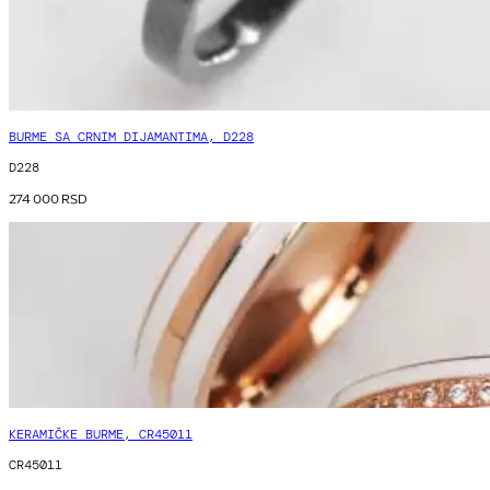
BURME SA CRNIM DIJAMANTIMA, D228
D228
274 000
RSD
KERAMIČKE BURME, CR45011
CR45011