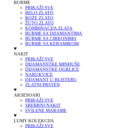
BURME
PRIKAŽI SVE
BELO ZLATO
ROZE ZLATO
ŽUTO ZLATO
KOMBINACIJA ZLATA
BURME SA DIJAMANTIMA
BURME SA CIRKONIMA
BURME SA KERAMIKOM
NAKIT
PRIKAŽI SVE
DIJAMANSTKE MINĐUŠE
DIJAMANSTKE OGRLICE
NARUKVICE
DIJAMANT U BLISTERU
ZLATNI PRSTEN
AKSESOARI
PRIKAŽI SVE
SREBRNI NAKIT
SVILENE MARAME
LUMY KOLEKCIJA
PRIKAŽI SVE