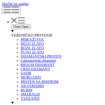
Skočite na sadržaj
Close
Open
VERENIČKO PRSTENJE
PRIKAŽI SVE
BELO ZLATO
ROZE ZLATO
ŽUTO ZLATO
DIJAMANTSKI PRSTEN
Laboratorijski dijamanti
BRAON DIJAMANT
CRNI DIJAMANT
SAFIR
MORGANIT
PRSTEN SA BISEROM
AKVAMARIN
RUBIN
SMARAGD
TANZANIT