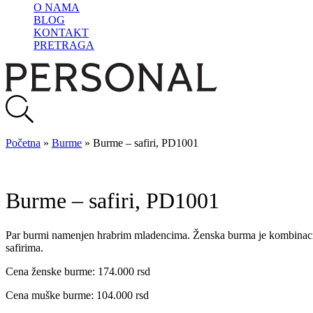
O NAMA
BLOG
KONTAKT
PRETRAGA
Početna
»
Burme
»
Burme – safiri, PD1001
Burme – safiri, PD1001
Par burmi namenjen hrabrim mladencima. Ženska burma je kombinacija 
safirima.
Cena ženske burme: 174.000 rsd
Cena muške burme: 104.000 rsd