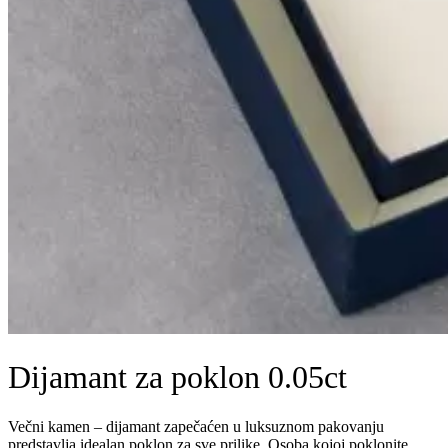
Dijamant za poklon 0.05ct
Večni kamen – dijamant zapečaćen u luksuznom pakovanju
predstavlja idealan poklon za sve prilike. Osoba kojoj poklonite