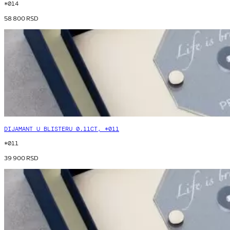
*014
58 800
RSD
DIJAMANT U BLISTERU 0.11CT, *011
*011
39 900
RSD