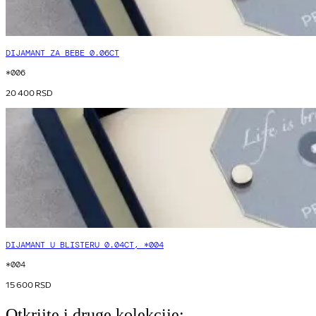
DIJAMANT ZA BEBE 0.06CT
*006
20 400
RSD
DIJAMANT U BLISTERU 0.04CT, *004
*004
15 600
RSD
Otkrijte i druge kolekcije: