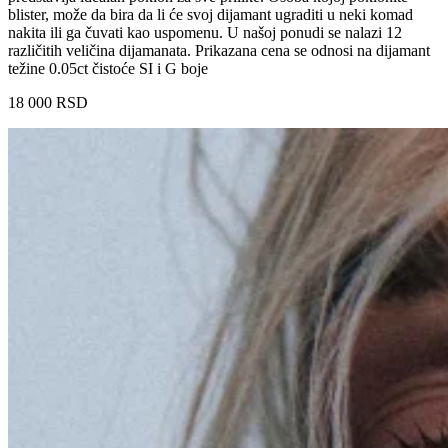
blister, može da bira da li će svoj dijamant ugraditi u neki komad
nakita ili ga čuvati kao uspomenu. U našoj ponudi se nalazi 12
različitih veličina dijamanata. Prikazana cena se odnosi na dijamant
težine 0.05ct čistoće SI i G boje
18 000
RSD