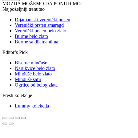
MOŽDA MOŽEMO DA PONUDIMO:
Najpoželjniji trenutno
Dijamantski verenički prsten
Verenički prsten smaragd
Verenički prsten belo zlato
Burme belo zlato
Burme sa dijamantima
Editor’s Pick
Biserne minđuše
Narukvice belo zlato
Minđuše belo zlato
Minđuše safir
Ogrlice od belog zlata
Fresh kolekcije
Lummy kolekcija