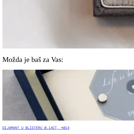
Možda je baš za Vas:
DIJAMANT U BLISTERU 0.14CT, *014