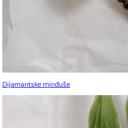
Dijamantske minđuše