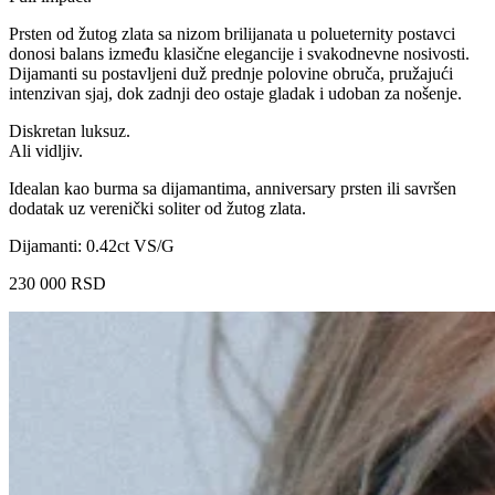
Prsten od žutog zlata sa nizom brilijanata u polueternity postavci
donosi balans između klasične elegancije i svakodnevne nosivosti.
Dijamanti su postavljeni duž prednje polovine obruča, pružajući
intenzivan sjaj, dok zadnji deo ostaje gladak i udoban za nošenje.
Diskretan luksuz.
Ali vidljiv.
Idealan kao burma sa dijamantima, anniversary prsten ili savršen
dodatak uz verenički soliter od žutog zlata.
Dijamanti: 0.42ct VS/G
230 000
RSD