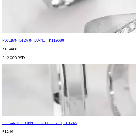
POSEBAN DIZAJN BURMI, K110088
K110088
242 000
RSD
ELEGANTNE BURME – BELO ZLATO, P1246
P1246