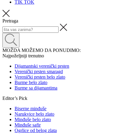
TIK TOK
Pretraga
MOŽDA MOŽEMO DA PONUDIMO:
Najpoželjniji trenutno
Dijamantski verenički prsten
Verenički prsten smaragd
Verenički prsten belo zlato
Burme belo zlato
Burme sa dijamantima
Editor’s Pick
Biserne minđuše
Narukvice belo zlato
Minđuše belo zlato
Minđuše safir
Ogrlice od belog zlata