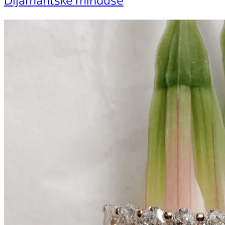
Dijamantske minđuše