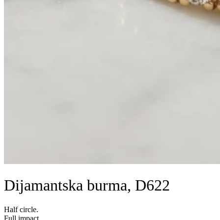
Dijamantska burma, D622
Half circle.
Full impact.