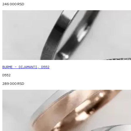
246 000
RSD
BURME – DIJAMANTI, D552
D552
289 000
RSD