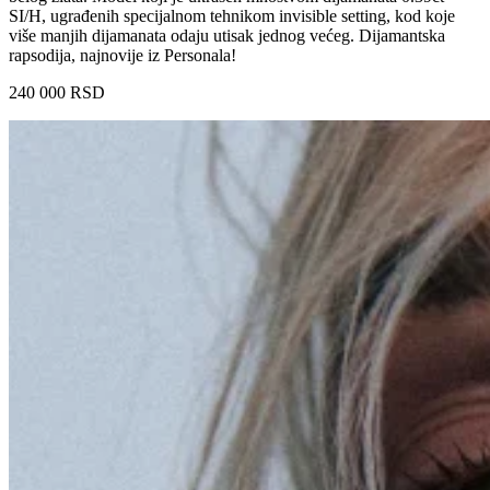
SI/H, ugrađenih specijalnom tehnikom invisible setting, kod koje
više manjih dijamanata odaju utisak jednog većeg. Dijamantska
rapsodija, najnovije iz Personala!
240 000
RSD