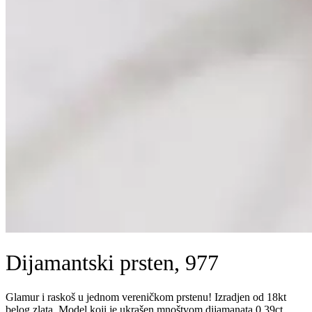
Dijamantski prsten, 977
Glamur i raskoš u jednom vereničkom prstenu! Izradjen od 18kt
belog zlata. Model koji je ukrašen mnoštvom dijamanata 0.39ct