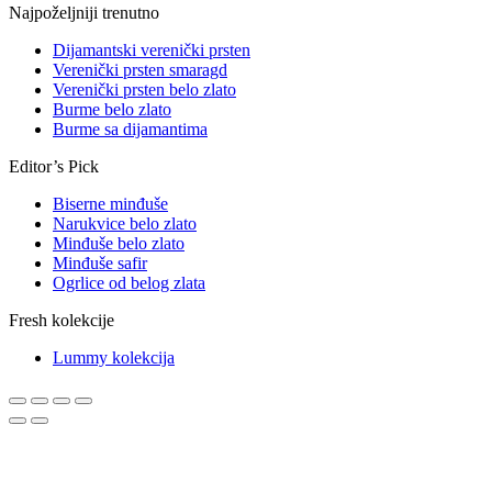
Najpoželjniji trenutno
Dijamantski verenički prsten
Verenički prsten smaragd
Verenički prsten belo zlato
Burme belo zlato
Burme sa dijamantima
Editor’s Pick
Biserne minđuše
Narukvice belo zlato
Minđuše belo zlato
Minđuše safir
Ogrlice od belog zlata
Fresh kolekcije
Lummy kolekcija