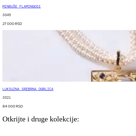
MINĐUŠE FLAMINGOSI
3345
27 000
RSD
LUKSUZNA SREBRNA OGRLICA
3321
84 000
RSD
Otkrijte i druge kolekcije: