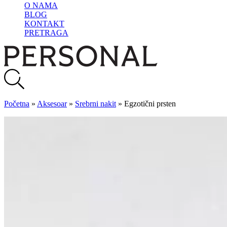
O NAMA
BLOG
KONTAKT
PRETRAGA
Početna
»
Aksesoar
»
Srebrni nakit
»
Egzotični prsten