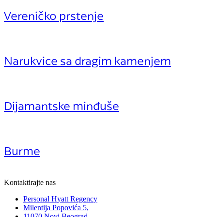
Vereničko prstenje
Narukvice sa dragim kamenjem
Dijamantske minđuše
Burme
Kontaktirajte nas
Personal Hyatt Regency
Milentija Popovića 5,
11070 Novi Beograd