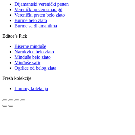
Dijamantski verenički prsten
Verenički prsten smaragd
Verenički prsten belo zlato
Burme belo zlato
Burme sa dijamantima
Editor’s Pick
Biserne minđuše
Narukvice belo zlato
Minđuše belo zlato
Minđuše safir
Ogrlice od belog zlata
Fresh kolekcije
Lummy kolekcija