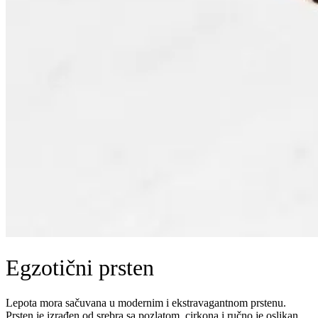
Egzotični prsten
Lepota mora sačuvana u modernim i ekstravagantnom prstenu.
Prsten je izrađen od srebra sa pozlatom, cirkona i ručno je oslikan