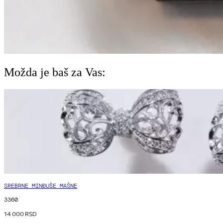
Možda je baš za Vas:
SREBRNE MINĐUŠE MAŠNE
3360
14 000
RSD