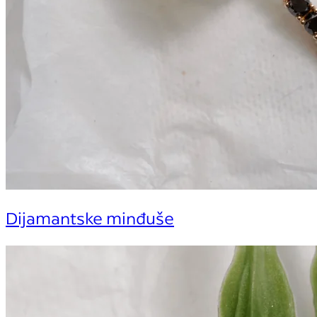
Dijamantske minđuše