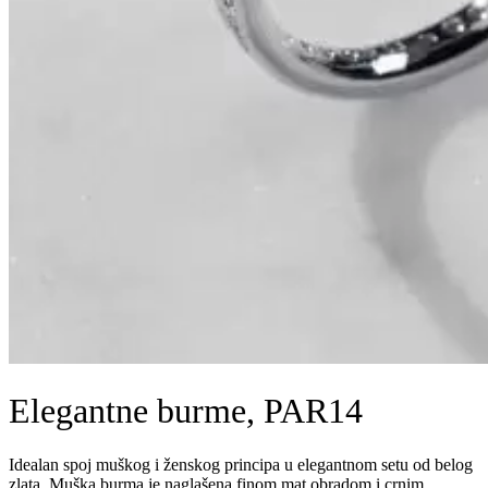
Elegantne burme, PAR14
Idealan spoj muškog i ženskog principa u elegantnom setu od belog
zlata. Muška burma je naglašena finom mat obradom i crnim