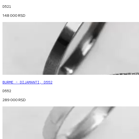
D521
148 000
RSD
BURME – DIJAMANTI, D552
D552
289 000
RSD