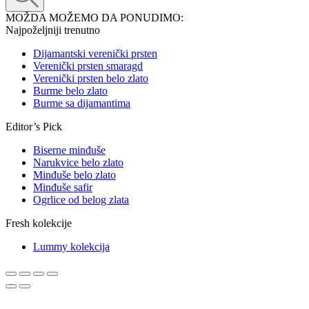
MOŽDA MOŽEMO DA PONUDIMO:
Najpoželjniji trenutno
Dijamantski verenički prsten
Verenički prsten smaragd
Verenički prsten belo zlato
Burme belo zlato
Burme sa dijamantima
Editor’s Pick
Biserne minđuše
Narukvice belo zlato
Minđuše belo zlato
Minđuše safir
Ogrlice od belog zlata
Fresh kolekcije
Lummy kolekcija