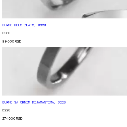
BURME BELO ZLATO, B3OB
B3OB
99 000
RSD
BURME SA CRNIM DIJAMANTIMA, D228
D228
274 000
RSD