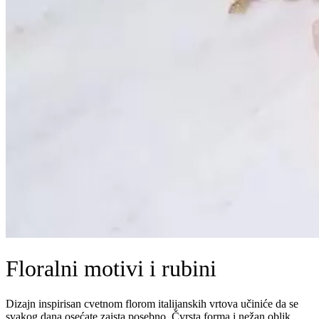
Floralni motivi i rubini
Dizajn inspirisan cvetnom florom italijanskih vrtova učiniće da se
svakog dana osećate zaista posebno. Čvrsta forma i nežan oblik,