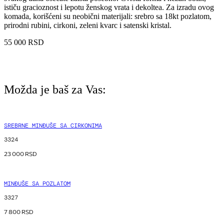
ističu gracioznost i lepotu ženskog vrata i dekoltea. Za izradu ovog
komada, korišćeni su neobični materijali: srebro sa 18kt pozlatom,
prirodni rubini, cirkoni, zeleni kvarc i satenski kristal.
55 000
RSD
Možda je baš za Vas:
SREBRNE MINĐUŠE SA CIRKONIMA
3324
23 000
RSD
MINĐUŠE SA POZLATOM
3327
7 800
RSD