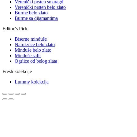
Verenički prsten smaragd
Verenički prsten belo zlato
Burme belo zlato
Burme sa dijamantima
Editor’s Pick
Biserne minđuše
Narukvice belo zlato
Minđuše belo zlato
Minđuše safir
Ogrlice od belog zlata
Fresh kolekcije
Lummy kolekcija