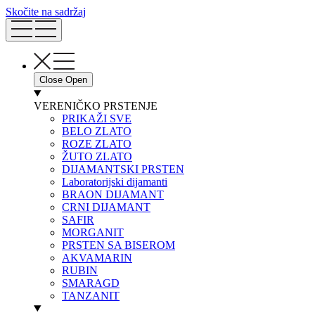
Skočite na sadržaj
Close
Open
VERENIČKO PRSTENJE
PRIKAŽI SVE
BELO ZLATO
ROZE ZLATO
ŽUTO ZLATO
DIJAMANTSKI PRSTEN
Laboratorijski dijamanti
BRAON DIJAMANT
CRNI DIJAMANT
SAFIR
MORGANIT
PRSTEN SA BISEROM
AKVAMARIN
RUBIN
SMARAGD
TANZANIT