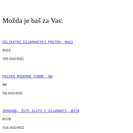
Možda je baš za Vas:
DELIKATNI DIJAMANTSKI PRSTEN, 0422
0422
155 000
RSD
PRSTEN MODERNE FORME, 90
90
98 000
RSD
SMARAGD, ŽUTO ZLATO I DIJAMANTI, 0370
0370
106 400
RSD