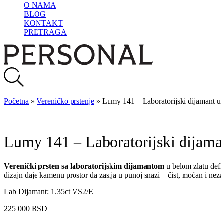
O NAMA
BLOG
KONTAKT
PRETRAGA
Početna
»
Vereničko prstenje
»
Lumy 141 – Laboratorijski dijamant u 
Lumy 141 – Laboratorijski dijaman
Verenički prsten sa laboratorijskim dijamantom
u belom zlatu defi
dizajn daje kamenu prostor da zasija u punoj snazi – čist, moćan i ne
Lab Dijamant: 1.35ct VS2/E
225 000
RSD