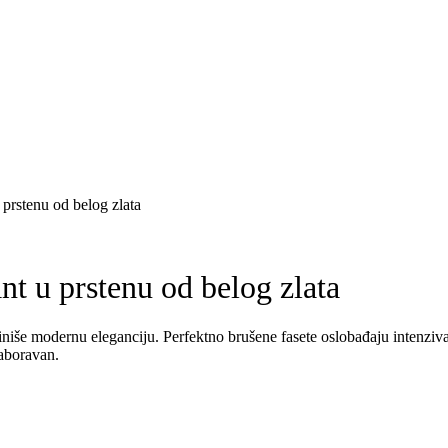
prstenu od belog zlata
t u prstenu od belog zlata
niše modernu eleganciju. Perfektno brušene fasete oslobađaju intenzivan 
zaboravan.