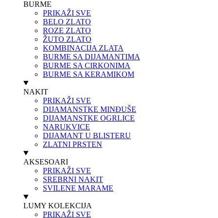
BURME
PRIKAŽI SVE
BELO ZLATO
ROZE ZLATO
ŽUTO ZLATO
KOMBINACIJA ZLATA
BURME SA DIJAMANTIMA
BURME SA CIRKONIMA
BURME SA KERAMIKOM
NAKIT
PRIKAŽI SVE
DIJAMANSTKE MINĐUŠE
DIJAMANSTKE OGRLICE
NARUKVICE
DIJAMANT U BLISTERU
ZLATNI PRSTEN
AKSESOARI
PRIKAŽI SVE
SREBRNI NAKIT
SVILENE MARAME
LUMY KOLEKCIJA
PRIKAŽI SVE