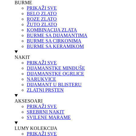
BURME
PRIKAŽI SVE
BELO ZLATO
ROZE ZLATO
ŽUTO ZLATO
KOMBINACIJA ZLATA
BURME SA DIJAMANTIMA
BURME SA CIRKONIMA
BURME SA KERAMIKOM
NAKIT
PRIKAŽI SVE
DIJAMANSTKE MINĐUŠE
DIJAMANSTKE OGRLICE
NARUKVICE
DIJAMANT U BLISTERU
ZLATNI PRSTEN
AKSESOARI
PRIKAŽI SVE
SREBRNI NAKIT
SVILENE MARAME
LUMY KOLEKCIJA
PRIKAŽI SVE