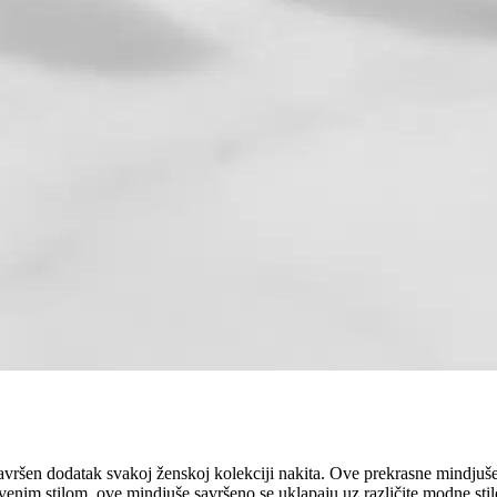
vršen dodatak svakoj ženskoj kolekciji nakita. Ove prekrasne mindjuše 
nim stilom, ove mindjuše savršeno se uklapaju uz različite modne stilove