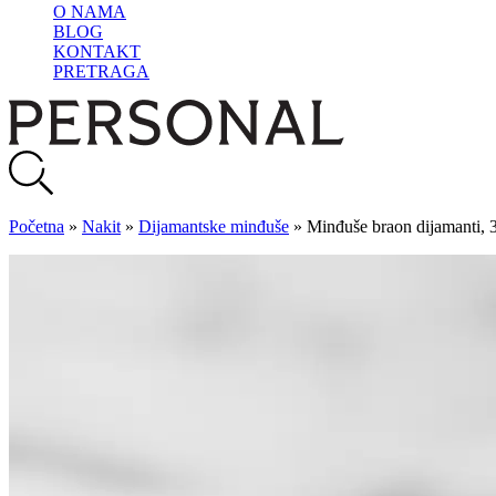
O NAMA
BLOG
KONTAKT
PRETRAGA
Početna
»
Nakit
»
Dijamantske minđuše
»
Minđuše braon dijamanti, 