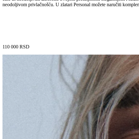
neodoljivom privlačnošću. U zlatari Personal možete naručiti komple
110 000
RSD