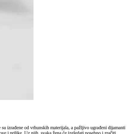
su izrađene od vrhunskih materijala, a pažljivo ugrađeni dijamanti
 i prilike. Uz njih, svaka žena će izgledati posebno i zračiti