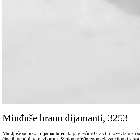
Minđuše braon dijamanti, 3253
Mindjuše sa braon dijamantima ukupne težine 0.50ct u roze zlatu su sa
čine ih neodoljivim izborom. Svojom prefinjenom elegancijom i strastve