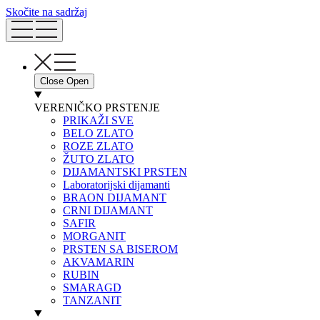
Skočite na sadržaj
Close
Open
VERENIČKO PRSTENJE
PRIKAŽI SVE
BELO ZLATO
ROZE ZLATO
ŽUTO ZLATO
DIJAMANTSKI PRSTEN
Laboratorijski dijamanti
BRAON DIJAMANT
CRNI DIJAMANT
SAFIR
MORGANIT
PRSTEN SA BISEROM
AKVAMARIN
RUBIN
SMARAGD
TANZANIT