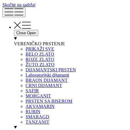
Skočite na sadržaj
Close
Open
VERENIČKO PRSTENJE
PRIKAŽI SVE
BELO ZLATO
ROZE ZLATO
ŽUTO ZLATO
DIJAMANTSKI PRSTEN
Laboratorijski dijamanti
BRAON DIJAMANT
CRNI DIJAMANT
SAFIR
MORGANIT
PRSTEN SA BISEROM
AKVAMARIN
RUBIN
SMARAGD
TANZANIT