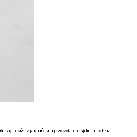
olekciji, možete pronaći komplementarnu ogrlicu i prsten.