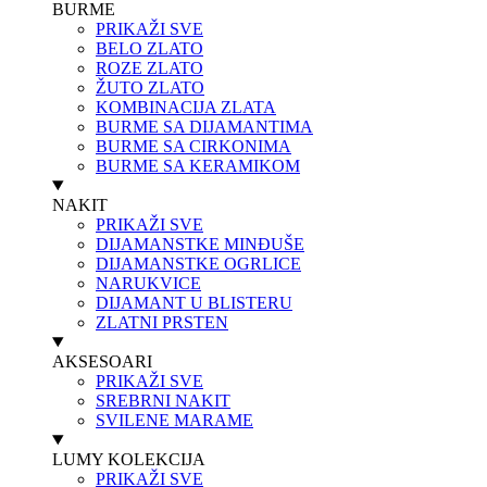
BURME
PRIKAŽI SVE
BELO ZLATO
ROZE ZLATO
ŽUTO ZLATO
KOMBINACIJA ZLATA
BURME SA DIJAMANTIMA
BURME SA CIRKONIMA
BURME SA KERAMIKOM
NAKIT
PRIKAŽI SVE
DIJAMANSTKE MINĐUŠE
DIJAMANSTKE OGRLICE
NARUKVICE
DIJAMANT U BLISTERU
ZLATNI PRSTEN
AKSESOARI
PRIKAŽI SVE
SREBRNI NAKIT
SVILENE MARAME
LUMY KOLEKCIJA
PRIKAŽI SVE