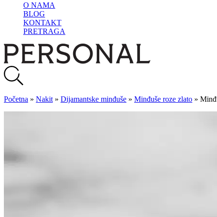
O NAMA
BLOG
KONTAKT
PRETRAGA
Početna
»
Nakit
»
Dijamantske minđuše
»
Minđuše roze zlato
»
Minđu