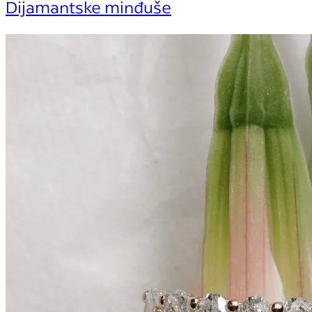
Dijamantske minđuše