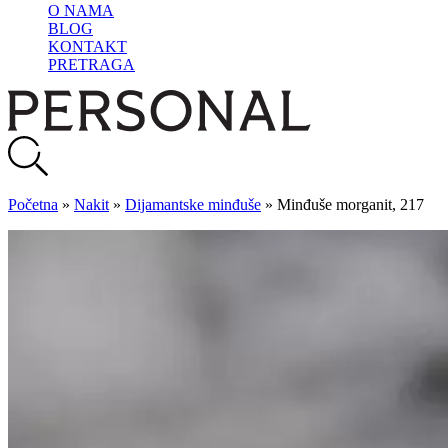
O NAMA
BLOG
KONTAKT
PRETRAGA
Početna
»
Nakit
»
Dijamantske minđuše
»
Minđuše morganit, 217