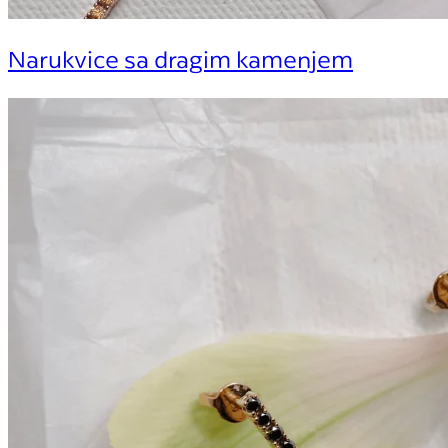
Narukvice sa dragim kamenjem