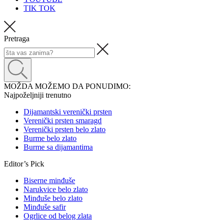
TIK TOK
Pretraga
MOŽDA MOŽEMO DA PONUDIMO:
Najpoželjniji trenutno
Dijamantski verenički prsten
Verenički prsten smaragd
Verenički prsten belo zlato
Burme belo zlato
Burme sa dijamantima
Editor’s Pick
Biserne minđuše
Narukvice belo zlato
Minđuše belo zlato
Minđuše safir
Ogrlice od belog zlata