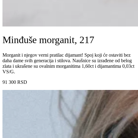
Minđuše morganit, 217
Morganit i njegov verni pratilac dijamant! Spoj koji će ostaviti bez
daha dame svih generacija i stilova. Naušnice su izrađene od belog
zlata i ukrašene su ovalnim morganitima 1,60ct i dijamantima 0,03ct
VS/G.
91 300
RSD