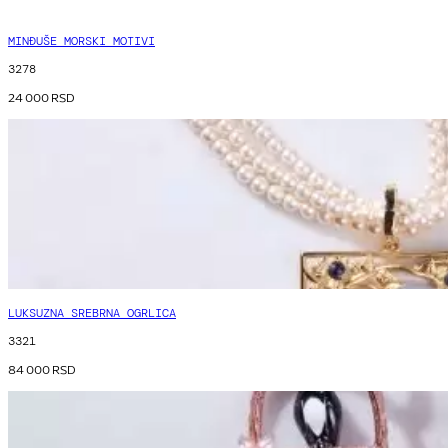
MINĐUŠE MORSKI MOTIVI
3278
24 000
RSD
LUKSUZNA SREBRNA OGRLICA
3321
84 000
RSD