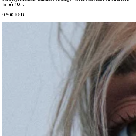
finoće 925.
9 500
RSD