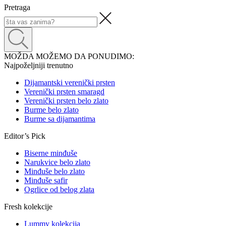
Pretraga
MOŽDA MOŽEMO DA PONUDIMO:
Najpoželjniji trenutno
Dijamantski verenički prsten
Verenički prsten smaragd
Verenički prsten belo zlato
Burme belo zlato
Burme sa dijamantima
Editor’s Pick
Biserne minđuše
Narukvice belo zlato
Minđuše belo zlato
Minđuše safir
Ogrlice od belog zlata
Fresh kolekcije
Lummy kolekcija