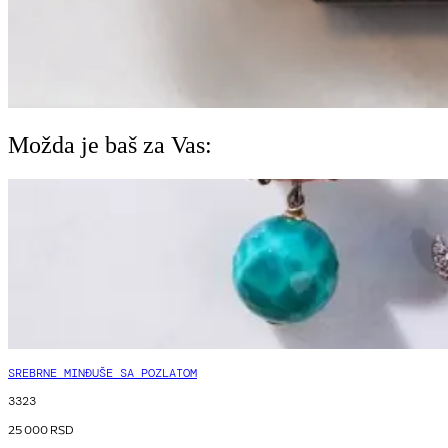
Možda je baš za Vas:
SREBRNE MINĐUŠE SA POZLATOM
3323
25 000
RSD