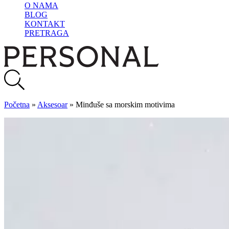
O NAMA
BLOG
KONTAKT
PRETRAGA
Početna
»
Aksesoar
»
Minđuše sa morskim motivima