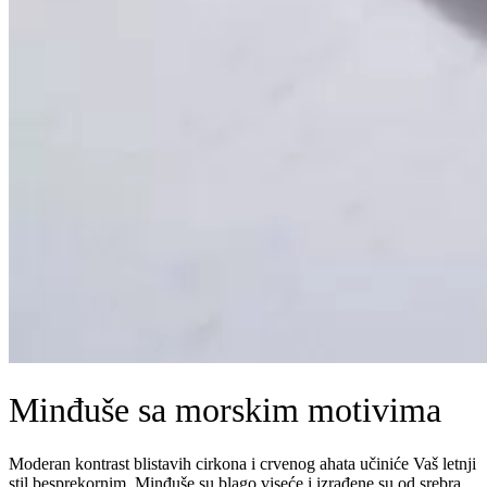
Minđuše sa morskim motivima
Moderan kontrast blistavih cirkona i crvenog ahata učiniće Vaš letnji
stil besprekornim. Minđuše su blago viseće i izrađene su od srebra