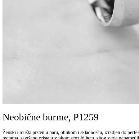
Neobične burme, P1259
Ženski i muški prsten u paru, oblikom i skladnošću, izradjen do per
merama, savršeno pristaju svakom senzibilitetu, zbog svoje nenametlj