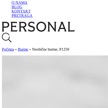
O NAMA
BLOG
KONTAKT
PRETRAGA
Početna
»
Burme
»
Neobične burme, P1259