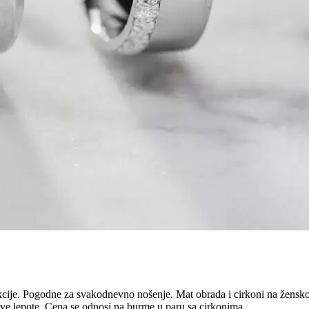
fekcije. Pogodne za svakodnevno nošenje. Mat obrada i cirkoni na žens
ive lepote. Cena se odnosi na burme u paru sa cirkonima.