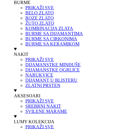
BURME
PRIKAŽI SVE
BELO ZLATO
ROZE ZLATO
ŽUTO ZLATO
KOMBINACIJA ZLATA
BURME SA DIJAMANTIMA
BURME SA CIRKONIMA
BURME SA KERAMIKOM
NAKIT
PRIKAŽI SVE
DIJAMANSTKE MINĐUŠE
DIJAMANSTKE OGRLICE
NARUKVICE
DIJAMANT U BLISTERU
ZLATNI PRSTEN
AKSESOARI
PRIKAŽI SVE
SREBRNI NAKIT
SVILENE MARAME
LUMY KOLEKCIJA
PRIKAŽI SVE