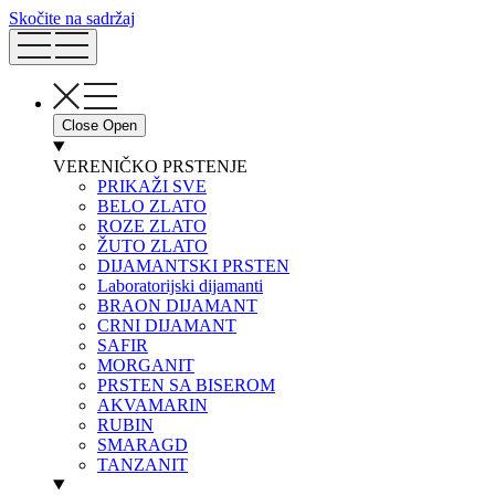
Skočite na sadržaj
Close
Open
VERENIČKO PRSTENJE
PRIKAŽI SVE
BELO ZLATO
ROZE ZLATO
ŽUTO ZLATO
DIJAMANTSKI PRSTEN
Laboratorijski dijamanti
BRAON DIJAMANT
CRNI DIJAMANT
SAFIR
MORGANIT
PRSTEN SA BISEROM
AKVAMARIN
RUBIN
SMARAGD
TANZANIT