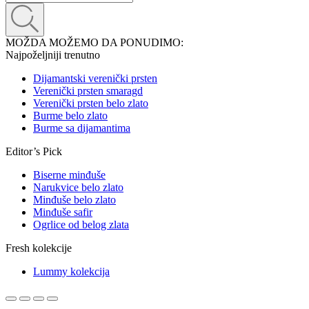
MOŽDA MOŽEMO DA PONUDIMO:
Najpoželjniji trenutno
Dijamantski verenički prsten
Verenički prsten smaragd
Verenički prsten belo zlato
Burme belo zlato
Burme sa dijamantima
Editor’s Pick
Biserne minđuše
Narukvice belo zlato
Minđuše belo zlato
Minđuše safir
Ogrlice od belog zlata
Fresh kolekcije
Lummy kolekcija