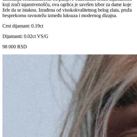
koji zrači tajanstvenošću, ova ogrlica je savršen izbor za dame koje
žele da se istaknu. Izrađena od visokokvalitetnog belog zlata, pruža
besprekornu ravnotežu između luksuza i modernog dizajna.
Crni dijamant: 0.19ct
Dijamanti: 0.02ct VS/G
98 000
RSD