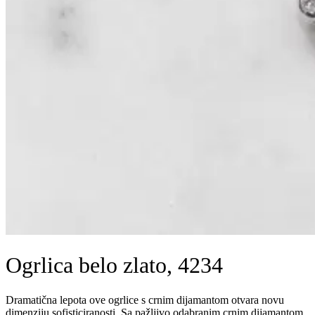
Ogrlica belo zlato, 4234
Dramatična lepota ove ogrlice s crnim dijamantom otvara novu
dimenziju sofisticiranosti. Sa pažljivo odabranim crnim dijamantom