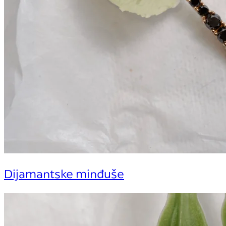
Dijamantske minđuše