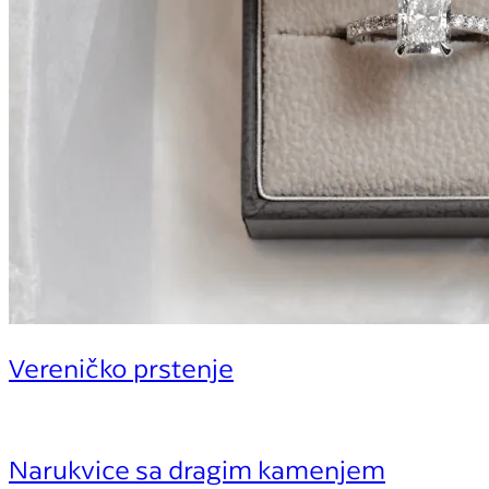
Vereničko prstenje
Narukvice sa dragim kamenjem