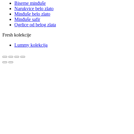
Biserne minđuše
Narukvice belo zlato
Minđuše belo zlato
Minđuše safir
Ogrlice od belog zlata
Fresh kolekcije
Lummy kolekcija