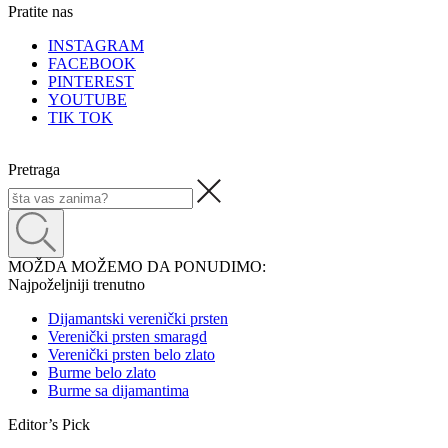
Pratite nas
INSTAGRAM
FACEBOOK
PINTEREST
YOUTUBE
TIK TOK
Pretraga
MOŽDA MOŽEMO DA PONUDIMO:
Najpoželjniji trenutno
Dijamantski verenički prsten
Verenički prsten smaragd
Verenički prsten belo zlato
Burme belo zlato
Burme sa dijamantima
Editor’s Pick