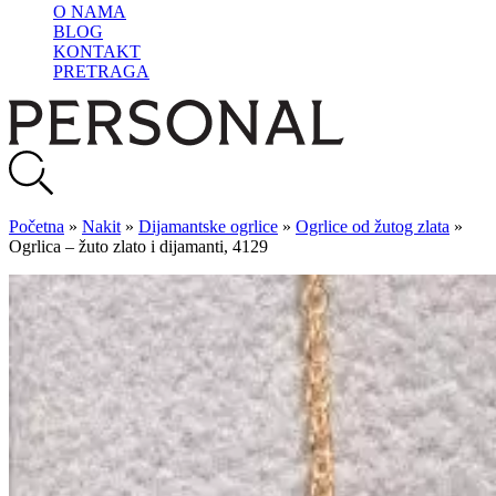
O NAMA
BLOG
KONTAKT
PRETRAGA
Početna
»
Nakit
»
Dijamantske ogrlice
»
Ogrlice od žutog zlata
»
Ogrlica – žuto zlato i dijamanti, 4129