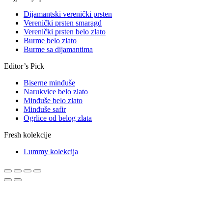
Dijamantski verenički prsten
Verenički prsten smaragd
Verenički prsten belo zlato
Burme belo zlato
Burme sa dijamantima
Editor’s Pick
Biserne minđuše
Narukvice belo zlato
Minđuše belo zlato
Minđuše safir
Ogrlice od belog zlata
Fresh kolekcije
Lummy kolekcija