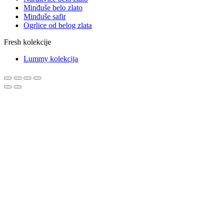
Minđuše belo zlato
Minđuše safir
Ogrlice od belog zlata
Fresh kolekcije
Lummy kolekcija