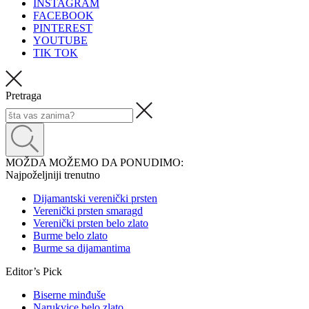
INSTAGRAM
FACEBOOK
PINTEREST
YOUTUBE
TIK TOK
Pretraga
MOŽDA MOŽEMO DA PONUDIMO:
Najpoželjniji trenutno
Dijamantski verenički prsten
Verenički prsten smaragd
Verenički prsten belo zlato
Burme belo zlato
Burme sa dijamantima
Editor’s Pick
Biserne minđuše
Narukvice belo zlato