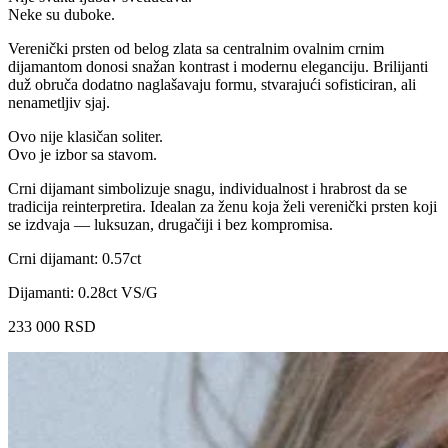
Neke su duboke.
Verenički prsten od belog zlata sa centralnim ovalnim crnim
dijamantom donosi snažan kontrast i modernu eleganciju. Brilijanti
duž obruča dodatno naglašavaju formu, stvarajući sofisticiran, ali
nenametljiv sjaj.
Ovo nije klasičan soliter.
Ovo je izbor sa stavom.
Crni dijamant simbolizuje snagu, individualnost i hrabrost da se
tradicija reinterpretira. Idealan za ženu koja želi verenički prsten koji
se izdvaja — luksuzan, drugačiji i bez kompromisa.
Crni dijamant: 0.57ct
Dijamanti: 0.28ct VS/G
233 000
RSD