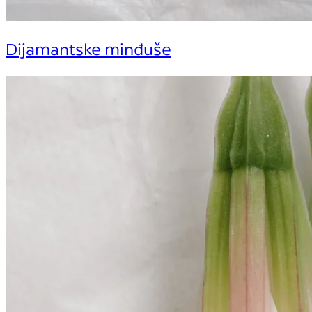
Dijamantske minđuše