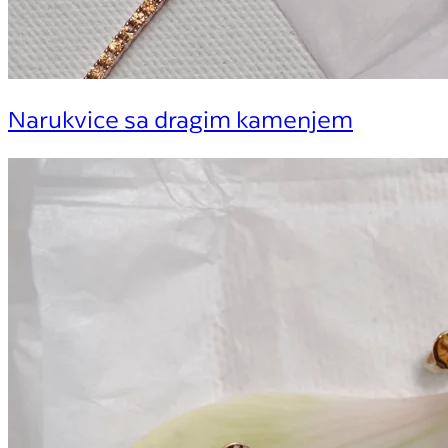
Narukvice sa dragim kamenjem