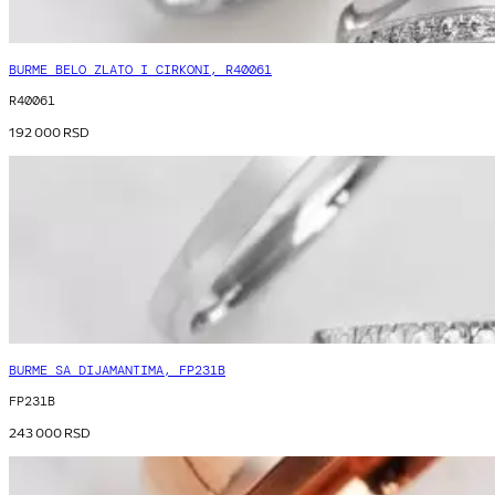
BURME BELO ZLATO I CIRKONI, R40061
R40061
192 000
RSD
BURME SA DIJAMANTIMA, FP231B
FP231B
243 000
RSD