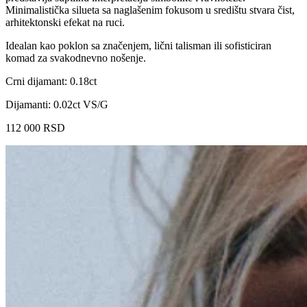
Minimalistička silueta sa naglašenim fokusom u središtu stvara čist,
arhitektonski efekat na ruci.
Idealan kao poklon sa značenjem, lični talisman ili sofisticiran
komad za svakodnevno nošenje.
Crni dijamant: 0.18ct
Dijamanti: 0.02ct VS/G
112 000
RSD