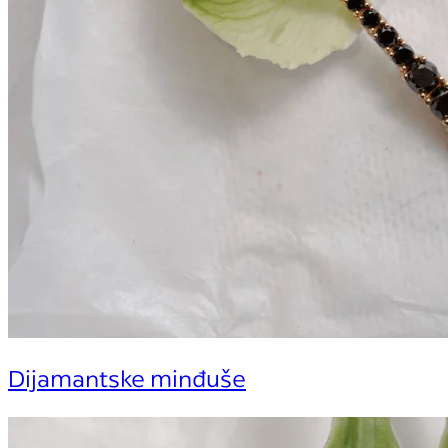
Dijamantske minđuše