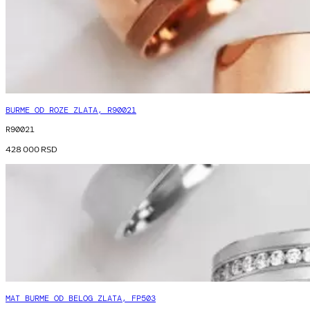
BURME OD ROZE ZLATA, R90021
R90021
428 000
RSD
MAT BURME OD BELOG ZLATA, FP503