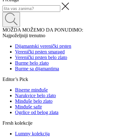
MOŽDA MOŽEMO DA PONUDIMO:
Najpoželjniji trenutno
Dijamantski verenički prsten
Verenički prsten smaragd
Verenički prsten belo zlato
Burme belo zlato
Burme sa dijamantima
Editor’s Pick
Biserne minđuše
Narukvice belo zlato
Minđuše belo zlato
Minđuše safir
Ogrlice od belog zlata
Fresh kolekcije
Lummy kolekcija