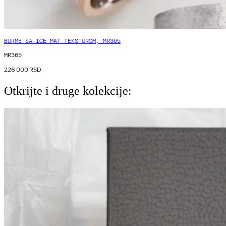
BURME SA ICE MAT TEKSTUROM, MR365
MR365
226 000
RSD
Otkrijte i druge kolekcije: