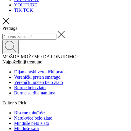
YOUTUBE
TIK TOK
Pretraga
MOŽDA MOŽEMO DA PONUDIMO:
Najpoželjniji trenutno
Dijamantski verenički prsten
Verenički prsten smaragd
Verenički prsten belo zlato
Burme belo zlato
Burme sa dijamantima
Editor’s Pick
Biserne minđuše
Narukvice belo zlato
Minđuše belo zlato
Minđuše safir