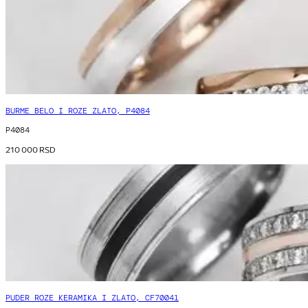
BURME BELO I ROZE ZLATO, P4084
P4084
210 000
RSD
PUDER ROZE KERAMIKA I ZLATO, CF70041