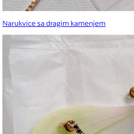
Narukvice sa dragim kamenjem