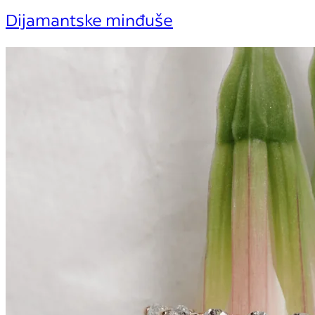
Dijamantske minđuše