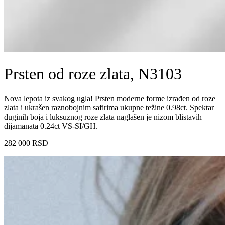
Prsten od roze zlata, N3103
Nova lepota iz svakog ugla! Prsten moderne forme izrađen od roze
zlata i ukrašen raznobojnim safirima ukupne težine 0.98ct. Spektar
duginih boja i luksuznog roze zlata naglašen je nizom blistavih
dijamanata 0.24ct VS-SI/GH.
282 000
RSD