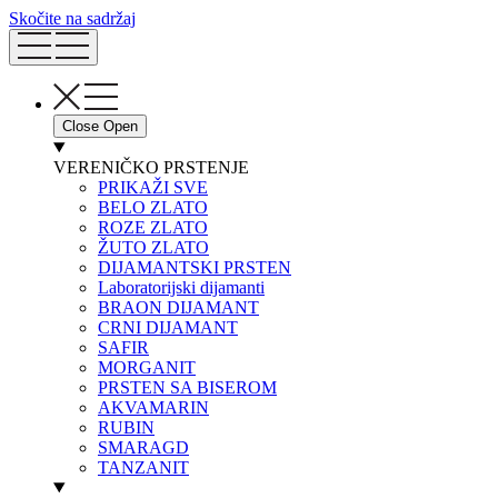
Skočite na sadržaj
Close
Open
VERENIČKO PRSTENJE
PRIKAŽI SVE
BELO ZLATO
ROZE ZLATO
ŽUTO ZLATO
DIJAMANTSKI PRSTEN
Laboratorijski dijamanti
BRAON DIJAMANT
CRNI DIJAMANT
SAFIR
MORGANIT
PRSTEN SA BISEROM
AKVAMARIN
RUBIN
SMARAGD
TANZANIT