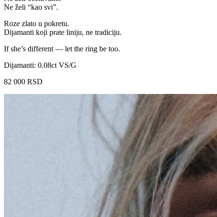
Ne želi “kao svi”.
Roze zlato u pokretu.
Dijamanti koji prate liniju, ne tradiciju.
If she’s different — let the ring be too.
Dijamanti: 0.08ct VS/G
82 000
RSD