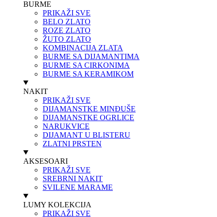
BURME
PRIKAŽI SVE
BELO ZLATO
ROZE ZLATO
ŽUTO ZLATO
KOMBINACIJA ZLATA
BURME SA DIJAMANTIMA
BURME SA CIRKONIMA
BURME SA KERAMIKOM
NAKIT
PRIKAŽI SVE
DIJAMANSTKE MINĐUŠE
DIJAMANSTKE OGRLICE
NARUKVICE
DIJAMANT U BLISTERU
ZLATNI PRSTEN
AKSESOARI
PRIKAŽI SVE
SREBRNI NAKIT
SVILENE MARAME
LUMY KOLEKCIJA
PRIKAŽI SVE