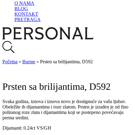
O NAMA
BLOG
KONTAKT
PRETRAGA
Početna
»
Burme
»
Prsten sa brilijantima, D592
Prsten sa brilijantima, D592
Svaka godina, iznova i iznova novo je dostignuće za vašu ljubav.
Obeležite ih dijamantima i roze zlatom. Prsten je izrađen je od fino
poliranog roze zlata i dijamantima koji se postepeno povećavaju
prema sredini.
Dijamanti: 0.24ct VS/GH