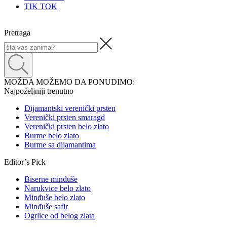
TIK TOK
Pretraga
MOŽDA MOŽEMO DA PONUDIMO:
Najpoželjniji trenutno
Dijamantski verenički prsten
Verenički prsten smaragd
Verenički prsten belo zlato
Burme belo zlato
Burme sa dijamantima
Editor’s Pick
Biserne minđuše
Narukvice belo zlato
Minđuše belo zlato
Minđuše safir
Ogrlice od belog zlata