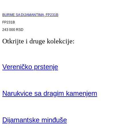
BURME SA DIJAMANTIMA, FP231B
FP231B
243 000
RSD
Otkrijte i druge kolekcije:
Vereničko prstenje
Narukvice sa dragim kamenjem
Dijamantske minđuše