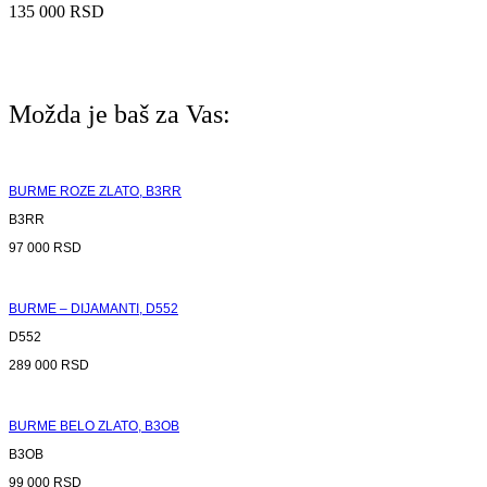
135 000
RSD
Možda je baš za Vas:
BURME ROZE ZLATO, B3RR
B3RR
97 000
RSD
BURME – DIJAMANTI, D552
D552
289 000
RSD
BURME BELO ZLATO, B3OB
B3OB
99 000
RSD