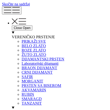
Skočite na sadržaj
Close
Open
VERENIČKO PRSTENJE
PRIKAŽI SVE
BELO ZLATO
ROZE ZLATO
ŽUTO ZLATO
DIJAMANTSKI PRSTEN
Laboratorijski dijamanti
BRAON DIJAMANT
CRNI DIJAMANT
SAFIR
MORGANIT
PRSTEN SA BISEROM
AKVAMARIN
RUBIN
SMARAGD
TANZANIT