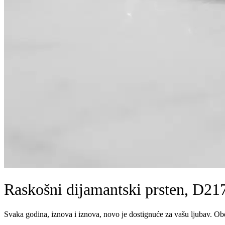
Raskošni dijamantski prsten, D21
Svaka godina, iznova i iznova, novo je dostignuće za vašu ljubav. Obel