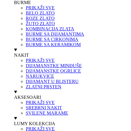
BURME
PRIKAŽI SVE
BELO ZLATO
ROZE ZLATO
ŽUTO ZLATO
KOMBINACIJA ZLATA
BURME SA DIJAMANTIMA
BURME SA CIRKONIMA
BURME SA KERAMIKOM
NAKIT
PRIKAŽI SVE
DIJAMANSTKE MINĐUŠE
DIJAMANSTKE OGRLICE
NARUKVICE
DIJAMANT U BLISTERU
ZLATNI PRSTEN
AKSESOARI
PRIKAŽI SVE
SREBRNI NAKIT
SVILENE MARAME
LUMY KOLEKCIJA
PRIKAŽI SVE