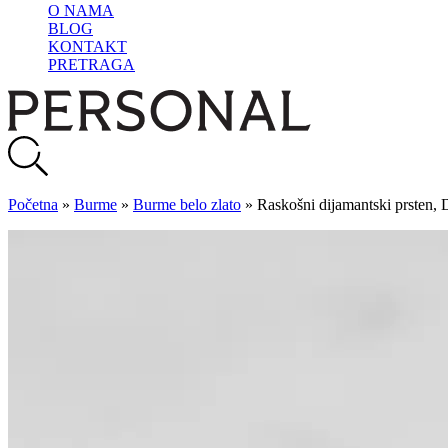
O NAMA
BLOG
KONTAKT
PRETRAGA
Početna
»
Burme
»
Burme belo zlato
»
Raskošni dijamantski prsten,