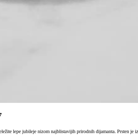
7
ežite lepe jubileje nizom najblistavijih prirodnih dijamanta. Prsten je i