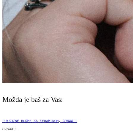
Možda je baš za Vas:
LUKSUZNE BURME SA KERAMIKOM, CR60011
CR60011