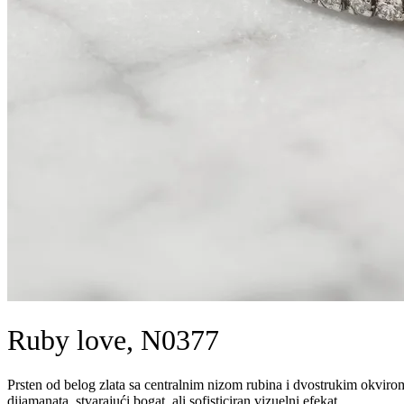
Ruby love, N0377
Prsten od belog zlata sa centralnim nizom rubina i dvostrukim okviro
dijamanata, stvarajući bogat, ali sofisticiran vizuelni efekat.