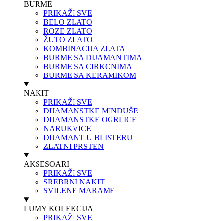
BURME
PRIKAŽI SVE
BELO ZLATO
ROZE ZLATO
ŽUTO ZLATO
KOMBINACIJA ZLATA
BURME SA DIJAMANTIMA
BURME SA CIRKONIMA
BURME SA KERAMIKOM
NAKIT
PRIKAŽI SVE
DIJAMANSTKE MINĐUŠE
DIJAMANSTKE OGRLICE
NARUKVICE
DIJAMANT U BLISTERU
ZLATNI PRSTEN
AKSESOARI
PRIKAŽI SVE
SREBRNI NAKIT
SVILENE MARAME
LUMY KOLEKCIJA
PRIKAŽI SVE