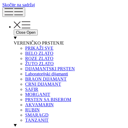
Skočite na sadržaj
Close
Open
VERENIČKO PRSTENJE
PRIKAŽI SVE
BELO ZLATO
ROZE ZLATO
ŽUTO ZLATO
DIJAMANTSKI PRSTEN
Laboratorijski dijamanti
BRAON DIJAMANT
CRNI DIJAMANT
SAFIR
MORGANIT
PRSTEN SA BISEROM
AKVAMARIN
RUBIN
SMARAGD
TANZANIT