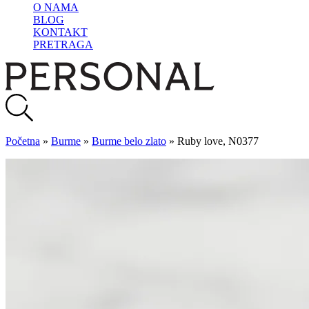
O NAMA
BLOG
KONTAKT
PRETRAGA
Početna
»
Burme
»
Burme belo zlato
»
Ruby love, N0377