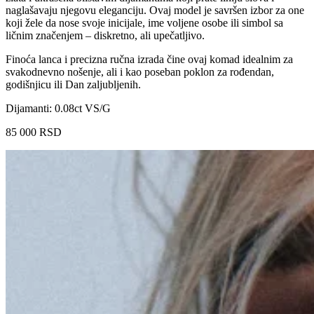
naglašavaju njegovu eleganciju. Ovaj model je savršen izbor za one
koji žele da nose svoje inicijale, ime voljene osobe ili simbol sa
ličnim značenjem – diskretno, ali upečatljivo.
Finoća lanca i precizna ručna izrada čine ovaj komad idealnim za
svakodnevno nošenje, ali i kao poseban poklon za rođendan,
godišnjicu ili Dan zaljubljenih.
Dijamanti: 0.08ct VS/G
85 000
RSD