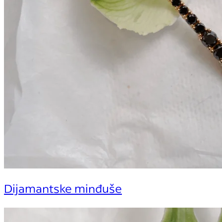
Dijamantske minđuše