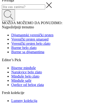
Pretraga
MOŽDA MOŽEMO DA PONUDIMO:
Najpoželjniji trenutno
Dijamantski verenički prsten
Verenički prsten smaragd
Verenički prsten belo zlato
Burme belo zlato
Burme sa dijamantima
Editor’s Pick
Biserne minđuše
Narukvice belo zlato
Minđuše belo zlato
Minđuše safir
Ogrlice od belog zlata
Fresh kolekcije
Lummy kolekcija