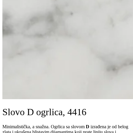
Slovo D ogrlica, 4416
Minimalistička, a snažna. Ogrlica sa slovom
D
izrađena je od belog
zlata i ukrašena blistavim dijamantima koji prate liniju slova i