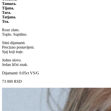
Tamara.
Tijana.
Tara.
Tatjana.
Tea.
Roze zlato.
Toplo. Suptilno.
Sitni dijamanti.
Precizno postavljeni.
Sjaj koji traje.
Jedno slovo.
Jedan lični znak.
Dijamanti: 0.05ct VS/G
73 000
RSD