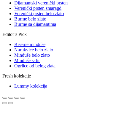
Dijamantski verenički prsten
Verenički prsten smaragd
Verenički prsten belo zlato
Burme belo zlato
Burme sa dijamantima
Editor’s Pick
Biserne minđuše
Narukvice belo zlato
Minđuše belo zlato
Minđuše safir
Ogrlice od belog zlata
Fresh kolekcije
Lummy kolekcija