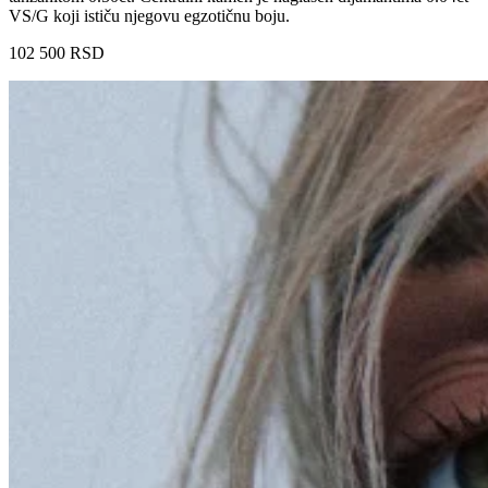
VS/G koji ističu njegovu egzotičnu boju.
102 500
RSD