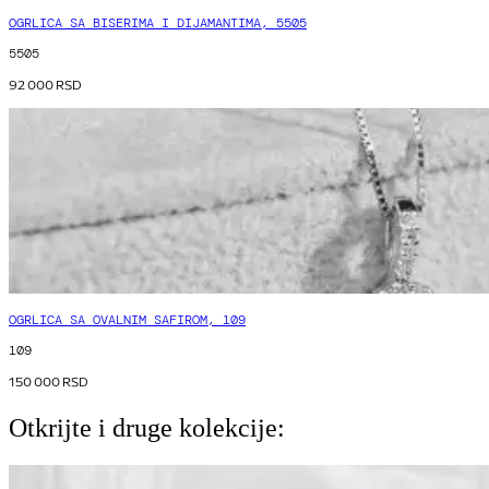
OGRLICA SA BISERIMA I DIJAMANTIMA, 5505
5505
92 000
RSD
OGRLICA SA OVALNIM SAFIROM, 109
109
150 000
RSD
Otkrijte i druge kolekcije: