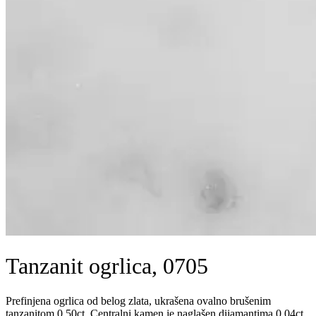
Tanzanit ogrlica, 0705
Prefinjena ogrlica od belog zlata, ukrašena ovalno brušenim
tanzanitom 0.50ct. Centralni kamen je naglašen dijamantima 0.04ct