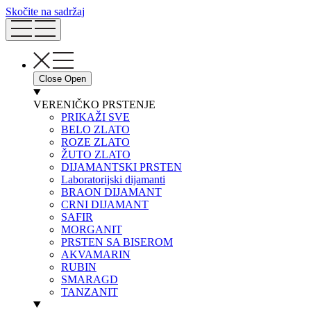
Skočite na sadržaj
Close
Open
VERENIČKO PRSTENJE
PRIKAŽI SVE
BELO ZLATO
ROZE ZLATO
ŽUTO ZLATO
DIJAMANTSKI PRSTEN
Laboratorijski dijamanti
BRAON DIJAMANT
CRNI DIJAMANT
SAFIR
MORGANIT
PRSTEN SA BISEROM
AKVAMARIN
RUBIN
SMARAGD
TANZANIT