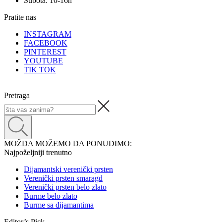
Subota: 10-16h
Pratite nas
INSTAGRAM
FACEBOOK
PINTEREST
YOUTUBE
TIK TOK
Pretraga
MOŽDA MOŽEMO DA PONUDIMO:
Najpoželjniji trenutno
Dijamantski verenički prsten
Verenički prsten smaragd
Verenički prsten belo zlato
Burme belo zlato
Burme sa dijamantima
Editor’s Pick