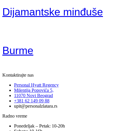
Dijamantske minđuše
Burme
Kontaktirajte nas
Personal Hyatt Regency
Milentija Popovića 5,
11070 Novi Beograd
+381 62 149 09 88
upit@personalzlatara.rs
Radno vreme
Ponedeljak – Petak: 10-20h