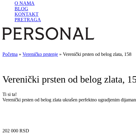
O NAMA
BLOG
KONTAKT
PRETRAGA
Početna
»
Vereničko prstenje
»
Verenički prsten od belog zlata, 158
Verenički prsten od belog zlata, 1
Ti si ta!
Verenički prsten od belog zlata ukrašen perfektno ugradjenim dijam
202 000
RSD