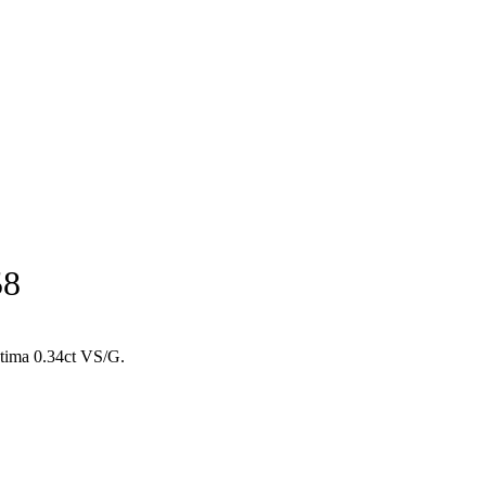
58
antima 0.34ct VS/G.