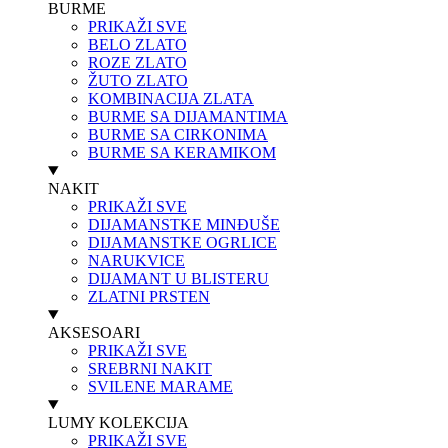
BURME
PRIKAŽI SVE
BELO ZLATO
ROZE ZLATO
ŽUTO ZLATO
KOMBINACIJA ZLATA
BURME SA DIJAMANTIMA
BURME SA CIRKONIMA
BURME SA KERAMIKOM
NAKIT
PRIKAŽI SVE
DIJAMANSTKE MINĐUŠE
DIJAMANSTKE OGRLICE
NARUKVICE
DIJAMANT U BLISTERU
ZLATNI PRSTEN
AKSESOARI
PRIKAŽI SVE
SREBRNI NAKIT
SVILENE MARAME
LUMY KOLEKCIJA
PRIKAŽI SVE