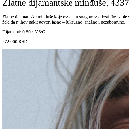
Zlatne dijamantske minđuše, 4337
Zlatne dijamantske minđuše koje osvajaju snagom svetlosti. Invisible s
žele da njihov nakit govori jasno – luksuzno, snažno i nezaboravno.
Dijamanti: 0.80ct VS/G
272 000
RSD