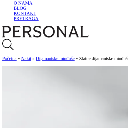
O NAMA
BLOG
KONTAKT
PRETRAGA
Početna
»
Nakit
»
Dijamantske minđuše
»
Zlatne dijamantske minđuš