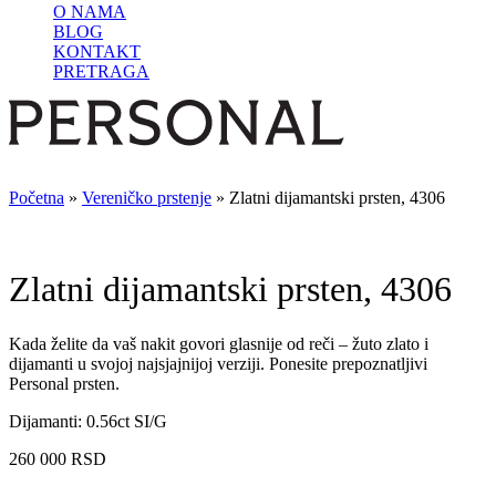
O NAMA
BLOG
KONTAKT
PRETRAGA
Početna
»
Vereničko prstenje
»
Zlatni dijamantski prsten, 4306
Zlatni dijamantski prsten, 4306
Kada želite da vaš nakit govori glasnije od reči – žuto zlato i
dijamanti u svojoj najsjajnijoj verziji. Ponesite prepoznatljivi
Personal prsten.
Dijamanti: 0.56ct SI/G
260 000
RSD