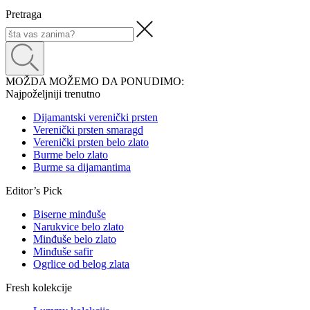
Pretraga
MOŽDA MOŽEMO DA PONUDIMO:
Najpoželjniji trenutno
Dijamantski verenički prsten
Verenički prsten smaragd
Verenički prsten belo zlato
Burme belo zlato
Burme sa dijamantima
Editor’s Pick
Biserne minđuše
Narukvice belo zlato
Minđuše belo zlato
Minđuše safir
Ogrlice od belog zlata
Fresh kolekcije