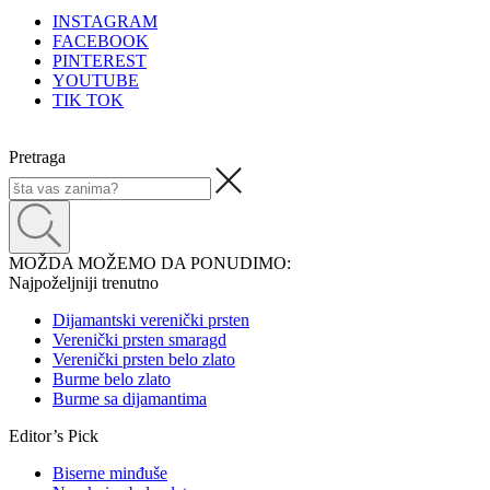
INSTAGRAM
FACEBOOK
PINTEREST
YOUTUBE
TIK TOK
Pretraga
MOŽDA MOŽEMO DA PONUDIMO:
Najpoželjniji trenutno
Dijamantski verenički prsten
Verenički prsten smaragd
Verenički prsten belo zlato
Burme belo zlato
Burme sa dijamantima
Editor’s Pick
Biserne minđuše