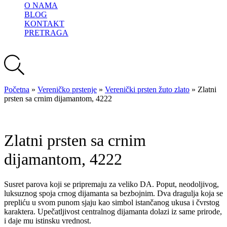
O NAMA
BLOG
KONTAKT
PRETRAGA
Početna
»
Vereničko prstenje
»
Verenički prsten žuto zlato
»
Zlatni
prsten sa crnim dijamantom, 4222
Zlatni prsten sa crnim
dijamantom, 4222
Susret parova koji se pripremaju za veliko DA. Poput, neodoljivog,
luksuznog spoja crnog dijamanta sa bezbojnim. Dva dragulja koja se
prepliću u svom punom sjaju kao simbol istančanog ukusa i čvrstog
karaktera. Upečatljivost centralnog dijamanta dolazi iz same prirode,
i daje mu istinsku vrednost.