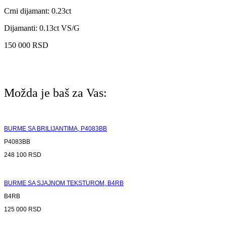
Crni dijamant: 0.23ct
Dijamanti: 0.13ct VS/G
150 000
RSD
Možda je baš za Vas:
BURME SA BRILIJANTIMA, P4083BB
P4083BB
248 100
RSD
BURME SA SJAJNOM TEKSTUROM, B4RB
B4RB
125 000
RSD