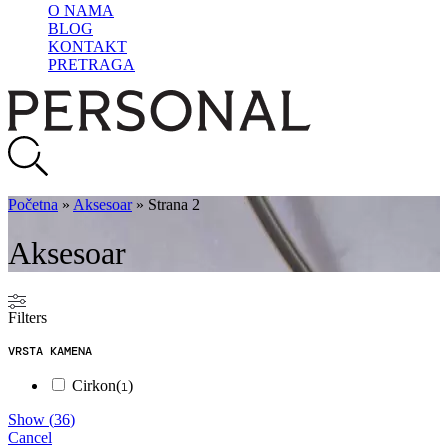
O NAMA
BLOG
KONTAKT
PRETRAGA
Početna
»
Aksesoar
»
Strana 2
Aksesoar
Filters
VRSTA KAMENA
Cirkon
(
)
1
Show
(
36
)
Cancel