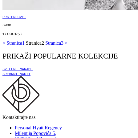
PRSTEN CVET
3086
17 000
RSD
<
Stranica
1
Stranica
2
Stranica
3
>
PRIKAŽI POPULARNE KOLEKCIJE
SVILENE MARAME
SREBRNI NAKIT
Kontaktirajte nas
Personal Hyatt Regency
Milentija Popovića 5,