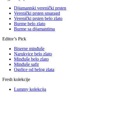
Dijamantski verenički prsten
Verenički prsten smaragd
Verenički prsten belo zlato
Burme belo zlato
Burme sa dijamantima
Editor’s Pick
Biserne minđuše
Narukvice belo zlato
Minđuše belo zlato
Minđuše safir
Ogrlice od belog zlata
Fresh kolekcije
Lummy kolekcija