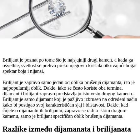
Brilijant je poznat po tome što je najsjajniji dragi kamen, a kada ga
osvetlite, svetlost se preliva preko njegovih kristala otkrivajući bogat
spektar boja i nijansi.
Brilijant je zapravo samo jedan od oblika brušenja dijamanta, i to je
najpopularniji oblik. Dakle, iako se često koriste oba termina,
dijamant i brilijant zapravo predstavljaju istu vrstu dragog kamena.
Brilijant je samo dijamant koji je pažljivo izbrusen na određeni način
kako bi postigao svoj karakterističan sjaj i blistavost. Dakle, kad
čujete o dijamantu ili brilijantu, zapravo se radi o istom dragom
kamenu, samo je brilijant specifičan oblik brušenja dijamanta.
Razlike između dijamanata i brilijanata