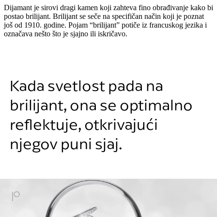
Dijamant je sirovi dragi kamen koji zahteva fino obrađivanje kako bi
postao brilijant. Brilijant se seče na specifičan način koji je poznat
još od 1910. godine. Pojam “brilijant” potiče iz francuskog jezika i
označava nešto što je sjajno ili iskričavo.
Kada svetlost pada na
brilijant, ona se optimalno
reflektuje, otkrivajući
njegov puni sjaj.