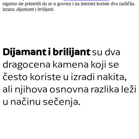
sigurno ste primetili da se u govoru i na internet koriste dva različita
izraza:
dijamant i brilijant
.
Dijamant i brilijant
su dva
dragocena kamena koji se
često koriste u izradi nakita,
ali njihova osnovna razlika leži
u načinu sečenja.