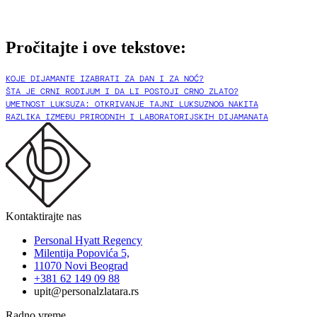
Pročitajte i ove tekstove:
KOJE DIJAMANTE IZABRATI ZA DAN I ZA NOĆ?
ŠTA JE CRNI RODIJUM I DA LI POSTOJI CRNO ZLATO?
UMETNOST LUKSUZA: OTKRIVANJE TAJNI LUKSUZNOG NAKITA
RAZLIKA IZMEĐU PRIRODNIH I LABORATORIJSKIH DIJAMANATA
Kontaktirajte nas
Personal Hyatt Regency
Milentija Popovića 5,
11070 Novi Beograd
+381 62 149 09 88
upit@personalzlatara.rs
Radno vreme