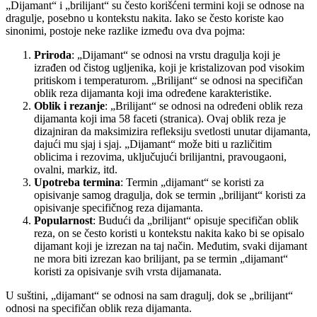
„Dijamant“ i „brilijant“ su često korišćeni termini koji se odnose na
dragulje, posebno u kontekstu nakita. Iako se često koriste kao
sinonimi, postoje neke razlike između ova dva pojma:
Priroda
: „Dijamant“ se odnosi na vrstu dragulja koji je
izrađen od čistog ugljenika, koji je kristalizovan pod visokim
pritiskom i temperaturom. „Brilijant“ se odnosi na specifičan
oblik reza dijamanta koji ima određene karakteristike.
Oblik i rezanje
: „Brilijant“ se odnosi na određeni oblik reza
dijamanta koji ima 58 faceti (stranica). Ovaj oblik reza je
dizajniran da maksimizira refleksiju svetlosti unutar dijamanta,
dajući mu sjaj i sjaj. „Dijamant“ može biti u različitim
oblicima i rezovima, uključujući brilijantni, pravougaoni,
ovalni, markiz, itd.
Upotreba termina
: Termin „dijamant“ se koristi za
opisivanje samog dragulja, dok se termin „brilijant“ koristi za
opisivanje specifičnog reza dijamanta.
Popularnost
: Budući da „brilijant“ opisuje specifičan oblik
reza, on se često koristi u kontekstu nakita kako bi se opisalo
dijamant koji je izrezan na taj način. Međutim, svaki dijamant
ne mora biti izrezan kao brilijant, pa se termin „dijamant“
koristi za opisivanje svih vrsta dijamanata.
U suštini, „dijamant“ se odnosi na sam dragulj, dok se „brilijant“
odnosi na specifičan oblik reza dijamanta.