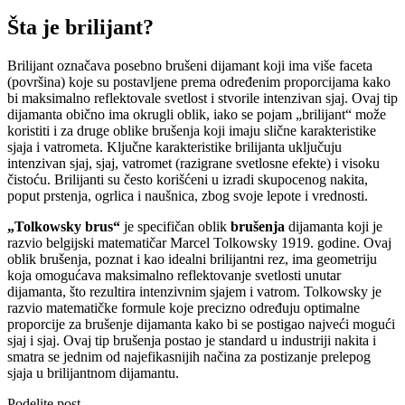
Šta je brilijant?
Brilijant označava posebno brušeni dijamant koji ima više faceta
(površina) koje su postavljene prema određenim proporcijama kako
bi maksimalno reflektovale svetlost i stvorile intenzivan sjaj. Ovaj tip
dijamanta obično ima okrugli oblik, iako se pojam „brilijant“ može
koristiti i za druge oblike brušenja koji imaju slične karakteristike
sjaja i vatrometa. Ključne karakteristike brilijanta uključuju
intenzivan sjaj, sjaj, vatromet (razigrane svetlosne efekte) i visoku
čistoću. Brilijanti su često korišćeni u izradi skupocenog nakita,
poput prstenja, ogrlica i naušnica, zbog svoje lepote i vrednosti.
„Tolkowsky brus“
je specifičan oblik
brušenja
dijamanta koji je
razvio belgijski matematičar Marcel Tolkowsky 1919. godine. Ovaj
oblik brušenja, poznat i kao idealni brilijantni rez, ima geometriju
koja omogućava maksimalno reflektovanje svetlosti unutar
dijamanta, što rezultira intenzivnim sjajem i vatrom. Tolkowsky je
razvio matematičke formule koje precizno određuju optimalne
proporcije za brušenje dijamanta kako bi se postigao najveći mogući
sjaj i sjaj. Ovaj tip brušenja postao je standard u industriji nakita i
smatra se jednim od najefikasnijih načina za postizanje prelepog
sjaja u brilijantnom dijamantu.
Podelite post