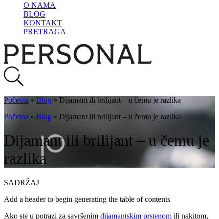
O NAMA
BLOG
KONTAKT
PRETRAGA
Početna
»
Blog
»
Dijamant ili brilijant – u čemu je razlika
Početna
»
Blog
»
Dijamant ili brilijant – u čemu je razlika
Dijamant ili brilijant – u čemu je
razlika
SADRŽAJ
Add a header to begin generating the table of contents
Ako ste u potrazi za savršenim
dijamantskim prstenom
ili nakitom,