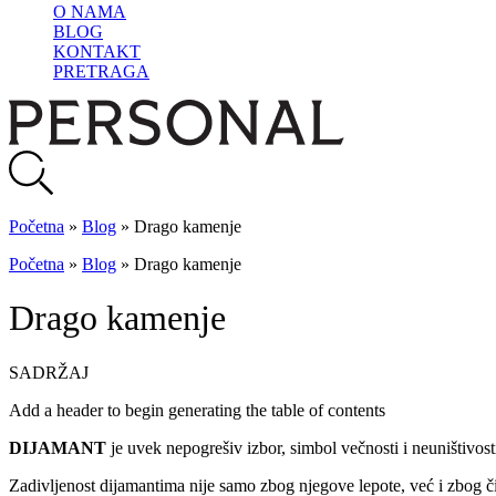
O NAMA
BLOG
KONTAKT
PRETRAGA
Početna
»
Blog
»
Drago kamenje
Početna
»
Blog
»
Drago kamenje
Drago kamenje
SADRŽAJ
Add a header to begin generating the table of contents
DIJAMANT
je uvek nepogrešiv izbor, simbol večnosti i neuništivost
Zadivljenost dijamantima nije samo zbog njegove lepote, već i zbog č