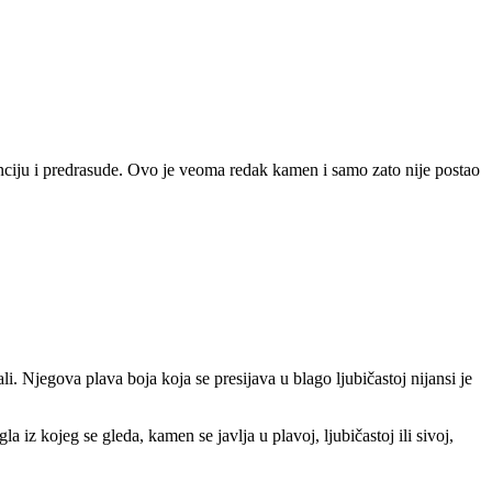
anciju i predrasude. Ovo je veoma redak kamen i samo zato nije postao
i. Njegova plava boja koja se presijava u blago ljubičastoj nijansi je
iz kojeg se gleda, kamen se javlja u plavoj, ljubičastoj ili sivoj,