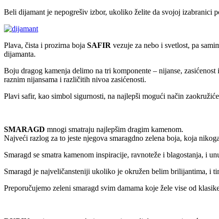
Beli dijamant je nepogrešiv izbor, ukoliko želite da svojoj izabranici
Plava, čista i prozirna boja
SAFIR
vezuje za nebo i svetlost, pa samim
dijamanta.
Boju dragog kamenja delimo na tri komponente – nijanse, zasićenost 
raznim nijansama i različitih nivoa zasićenosti.
Plavi safir, kao simbol sigurnosti, na najlepši mogući način zaokružić
SMARAGD
mnogi smatraju najlepšim dragim kamenom.
Najveći razlog za to jeste njegova smaragdno zelena boja, koja nikog
Smaragd se smatra kamenom inspiracije, ravnoteže i blagostanja, i un
Smaragd je najveličansteniji ukoliko je okružen belim brilijantima, i t
Preporučujemo zeleni smaragd svim damama koje žele vise od klasik