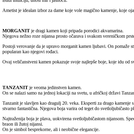
Budi
intuiciju, unosi mir i jasnoću.
Ametist je idealan izbor za dame koje vole magično kamenje, koje ojač
MORGANIT
je dragi kamen koji pripada porodici akvamarina.
Njegova nežno roze nijansa prosto očarava i svakom vereničkom prsten
Postoji verovanje da je upravo morganit kamen ljubavi. On pomaže stva
popularan kao njegovi rođaci.
Ovaj veličanstveni kamen pokazuje svoje najlepše boje, koje idu od sv
TANZANIT
je veoma jedinstven kamen.
On se nalazi samo na jednoj lokaciji na svetu, u afričkoj državi Tanzan
Tanzanit je slavljen kao dragulj 20. veka. Eksperti za drago kamenje su
stvarno fantastična. Njegova boja varira od teget do svetloljubičasto p
Najtraženija boja je plava, uokvirena svetloljubičastom nijansom. Speci
braon ili žutoj nijansi.
On je simbol besprekorne, ali i neobične elegancije.