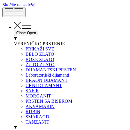
Skočite na sadržaj
Close
Open
VERENIČKO PRSTENJE
PRIKAŽI SVE
BELO ZLATO
ROZE ZLATO
ŽUTO ZLATO
DIJAMANTSKI PRSTEN
Laboratorijski dijamanti
BRAON DIJAMANT
CRNI DIJAMANT
SAFIR
MORGANIT
PRSTEN SA BISEROM
AKVAMARIN
RUBIN
SMARAGD
TANZANIT