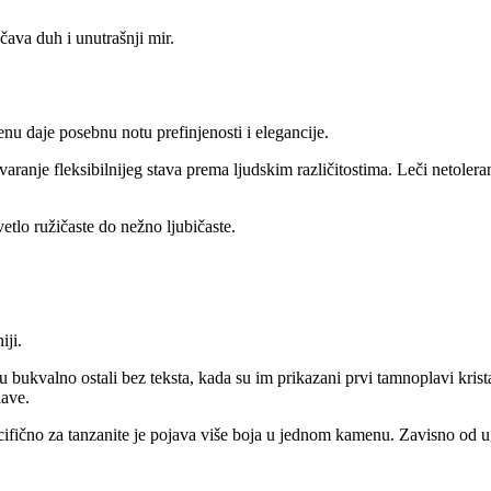
ava duh i unutrašnji mir.
u daje posebnu notu prefinjenosti i elegancije.
ranje fleksibilnijeg stava prema ljudskim različitostima. Leči netoler
etlo ružičaste do nežno ljubičaste.
iji.
 bukvalno ostali bez teksta, kada su im prikazani prvi tamnoplavi kristal
lave.
fično za tanzanite je pojava više boja u jednom kamenu. Zavisno od ugla 