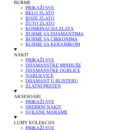
BURME
PRIKAŽI SVE
BELO ZLATO
ROZE ZLATO
ŽUTO ZLATO
KOMBINACIJA ZLATA
BURME SA DIJAMANTIMA
BURME SA CIRKONIMA
BURME SA KERAMIKOM
NAKIT
PRIKAŽI SVE
DIJAMANSTKE MINĐUŠE
DIJAMANSTKE OGRLICE
NARUKVICE
DIJAMANT U BLISTERU
ZLATNI PRSTEN
AKSESOARI
PRIKAŽI SVE
SREBRNI NAKIT
SVILENE MARAME
LUMY KOLEKCIJA
PRIKAŽI SVE