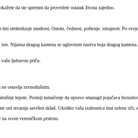
 pokažete da ste spremni da provedete ostatak života zajedno.
 tim simbolizuje mudrost, čistotu, čednost, poštenje, istrajnost. Po svo
i ton. Nijansa dragog kamena se uglavnom naziva boja dragog kamena. P
e vašu ljubavnu priču.
a ne ostavlja ravnodušnim.
utrašnje lepote. Postoji tumačenje da upravo smaragd pojačava bezuslov
ime oni stvaraju savršen sklad. Ukoliko vaša izabranica ima zelene oči, s
e na svom vereničkom prstenu.