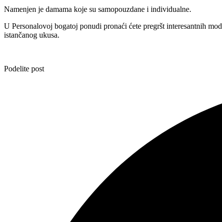
Namenjen je damama koje su samopouzdane i individualne.
U Personalovoj bogatoj ponudi pronaći ćete pregršt interesantnih mo
istančanog ukusa.
Podelite post