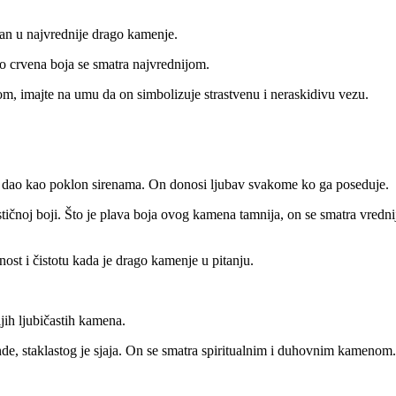
avan u najvrednije drago kamenje.
to crvena boja se smatra najvrednijom.
om, imajte na umu da on simbolizuje strastvenu i neraskidivu vezu.
je dao kao poklon sirenama. On donosi ljubav svakome ko ga poseduje.
tičnoj boji.
Što je plava boja ovog kamena tamnija, on se smatra vredni
ost i čistotu kada je drago kamenje u pitanju.
jih ljubičastih kamena.
de, staklastog je sjaja.
On se smatra spiritualnim i duhovnim kamenom.