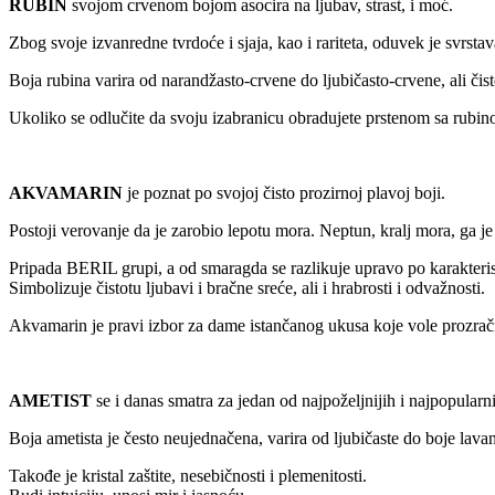
RUBIN
svojom crvenom bojom asocira na ljubav, strast, i moć.
Zbog svoje izvanredne tvrdoće i sjaja, kao i rariteta, oduvek je svrst
Boja rubina varira od narandžasto-crvene do ljubičasto-crvene, ali čis
Ukoliko se odlučite da svoju izabranicu obradujete prstenom sa rubin
AKVAMARIN
je poznat po svojoj čisto prozirnoj plavoj boji.
Postoji verovanje da je zarobio lepotu mora. Neptun, kralj mora, ga 
Pripada BERIL grupi, a od smaragda se razlikuje upravo po karakteris
Simbolizuje čistotu ljubavi i bračne sreće, ali i hrabrosti i odvažnosti.
Akvamarin je pravi izbor za dame istančanog ukusa koje vole prozračn
AMETIST
se i danas smatra za jedan od najpoželjnijih i najpopularni
Boja ametista je često neujednačena
, varira od ljubičaste do boje lavan
Takođe je kristal zaštite, nesebičnosti i plemenitosti.