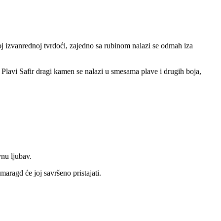
joj izvanrednoj tvrdoći, zajedno sa rubinom nalazi se odmah iza
lavi Safir dragi kamen se nalazi u smesama plave i drugih boja,
nu ljubav.
maragd će joj savršeno pristajati.