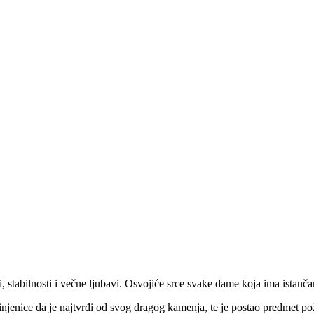
i, stabilnosti i večne ljubavi. Osvojiće srce svake dame koja ima istanč
injenice da je najtvrđi od svog dragog kamenja, te je postao predmet p