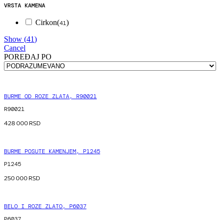
VRSTA KAMENA
Cirkon
(
)
41
Show
(
41
)
Cancel
POREÐAJ PO
BURME OD ROZE ZLATA, R90021
R90021
428 000
RSD
BURME POSUTE KAMENJEM, P1245
P1245
250 000
RSD
BELO I ROZE ZLATO, P6037
P6037