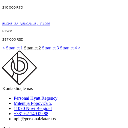
210 000
RSD
BURME ZA VENČANJE, P1260
P1260
287 000
RSD
<
Stranica
1
Stranica
2
Stranica
3
Stranica
4
>
Kontaktirajte nas
Personal Hyatt Regency
Milentija Popovića 5,
11070 Novi Beograd
+381 62 149 09 88
upit@personalzlatara.rs