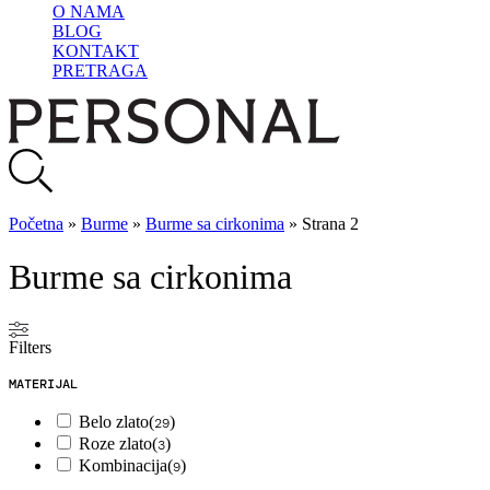
O NAMA
BLOG
KONTAKT
PRETRAGA
Početna
»
Burme
»
Burme sa cirkonima
»
Strana 2
Burme sa cirkonima
Filters
MATERIJAL
Belo zlato
(
)
29
Roze zlato
(
)
3
Kombinacija
(
)
9