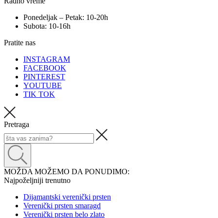
Radno vreme
Ponedeljak – Petak: 10-20h
Subota: 10-16h
Pratite nas
INSTAGRAM
FACEBOOK
PINTEREST
YOUTUBE
TIK TOK
Pretraga
MOŽDA MOŽEMO DA PONUDIMO:
Najpoželjniji trenutno
Dijamantski verenički prsten
Verenički prsten smaragd
Verenički prsten belo zlato