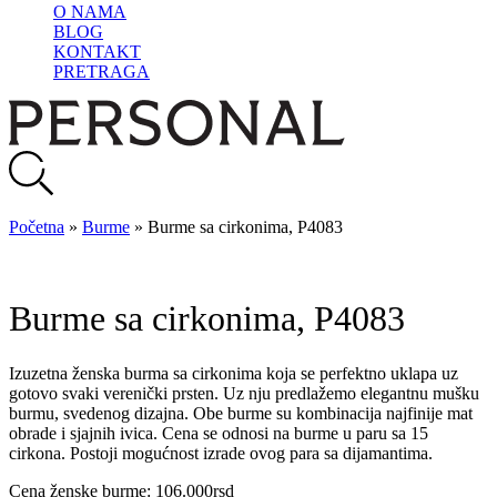
O NAMA
BLOG
KONTAKT
PRETRAGA
Početna
»
Burme
»
Burme sa cirkonima, P4083
Burme sa cirkonima, P4083
Izuzetna ženska burma sa cirkonima koja se perfektno uklapa uz
gotovo svaki verenički prsten. Uz nju predlažemo elegantnu mušku
burmu, svedenog dizajna. Obe burme su kombinacija najfinije mat
obrade i sjajnih ivica. Cena se odnosi na burme u paru sa 15
cirkona. Postoji mogućnost izrade ovog para sa dijamantima.
Cena ženske burme: 106.000rsd