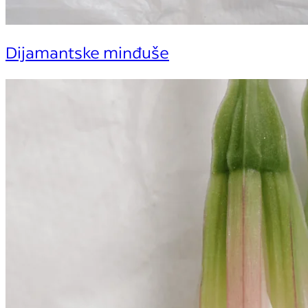
Dijamantske minđuše