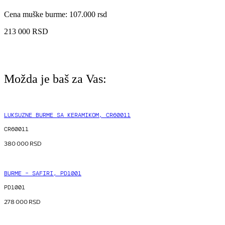
Cena muške burme: 107.000 rsd
213 000
RSD
Možda je baš za Vas:
LUKSUZNE BURME SA KERAMIKOM, CR60011
CR60011
380 000
RSD
BURME – SAFIRI, PD1001
PD1001
278 000
RSD