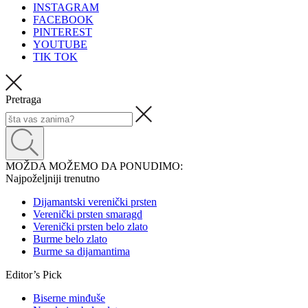
INSTAGRAM
FACEBOOK
PINTEREST
YOUTUBE
TIK TOK
Pretraga
MOŽDA MOŽEMO DA PONUDIMO:
Najpoželjniji trenutno
Dijamantski verenički prsten
Verenički prsten smaragd
Verenički prsten belo zlato
Burme belo zlato
Burme sa dijamantima
Editor’s Pick
Biserne minđuše