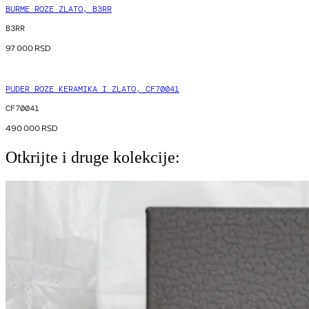
BURME ROZE ZLATO, B3RR
B3RR
97 000
RSD
PUDER ROZE KERAMIKA I ZLATO, CF70041
CF70041
490 000
RSD
Otkrijte i druge kolekcije: