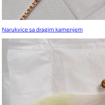
Narukvice sa dragim kamenjem