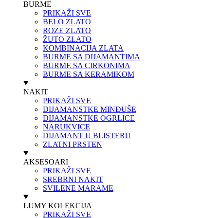
BURME
PRIKAŽI SVE
BELO ZLATO
ROZE ZLATO
ŽUTO ZLATO
KOMBINACIJA ZLATA
BURME SA DIJAMANTIMA
BURME SA CIRKONIMA
BURME SA KERAMIKOM
NAKIT
PRIKAŽI SVE
DIJAMANSTKE MINĐUŠE
DIJAMANSTKE OGRLICE
NARUKVICE
DIJAMANT U BLISTERU
ZLATNI PRSTEN
AKSESOARI
PRIKAŽI SVE
SREBRNI NAKIT
SVILENE MARAME
LUMY KOLEKCIJA
PRIKAŽI SVE