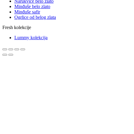
Narukvice belo zlato
Minđuše belo zlato
Minđuše safir
Ogrlice od belog zlata
Fresh kolekcije
Lummy kolekcija