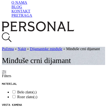
O NAMA
BLOG
KONTAKT
PRETRAGA
Početna
»
Nakit
»
Dijamantske minđuše
»
Minđuše crni dijamant
Minđuše crni dijamant
Filters
MATERIJAL
Belo zlato
(
)
1
Roze zlato
(
)
1
VRSTA KAMENA