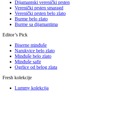
Dijamantski verenički prsten
Verenički prsten smaragd
Verenički prsten belo zlato
Burme belo zlato
Burme sa dijamantima
Editor’s Pick
Biserne minđuše
Narukvice belo zlato
Minđuše belo zlato
Minđuše safir
Ogrlice od belog zlata
Fresh kolekcije
Lummy kolekcija