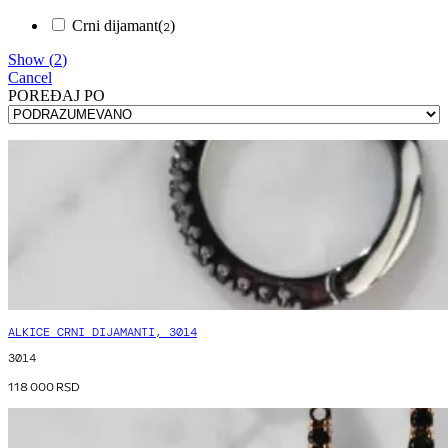
Crni dijamant
(
)
2
Show
(
2
)
Cancel
POREÐAJ PO
ALKICE CRNI DIJAMANTI, 3014
3014
118 000
RSD