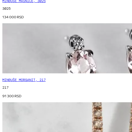
MINĐUŠE MAŠNICE, 3025
3025
134 000
RSD
MINĐUŠE MORGANIT, 217
217
91 300
RSD