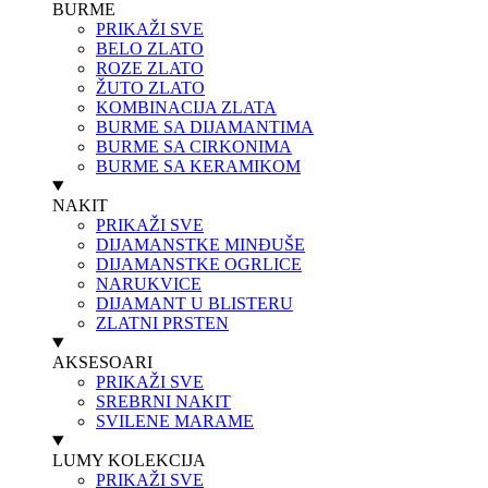
BURME
PRIKAŽI SVE
BELO ZLATO
ROZE ZLATO
ŽUTO ZLATO
KOMBINACIJA ZLATA
BURME SA DIJAMANTIMA
BURME SA CIRKONIMA
BURME SA KERAMIKOM
NAKIT
PRIKAŽI SVE
DIJAMANSTKE MINĐUŠE
DIJAMANSTKE OGRLICE
NARUKVICE
DIJAMANT U BLISTERU
ZLATNI PRSTEN
AKSESOARI
PRIKAŽI SVE
SREBRNI NAKIT
SVILENE MARAME
LUMY KOLEKCIJA
PRIKAŽI SVE