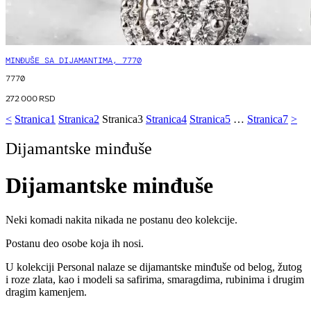
MINĐUŠE SA DIJAMANTIMA, 7770
7770
272 000
RSD
<
Stranica
1
Stranica
2
Stranica
3
Stranica
4
Stranica
5
…
Stranica
7
>
Dijamantske minđuše
Dijamantske minđuše
Neki komadi nakita nikada ne postanu deo kolekcije.
Postanu deo osobe koja ih nosi.
U kolekciji Personal nalaze se dijamantske minđuše od belog, žutog
i roze zlata, kao i modeli sa safirima, smaragdima, rubinima i drugim
dragim kamenjem.