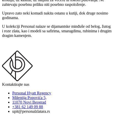
zahtevaju posebnu priliku niti posebno raspoloženje.
Upravo zato neki komadi nakita ostanu u kutiji, dok druge nosimo
godinama.
U kolekciji Personal nalaze se dijamantske minđuše od belog, žutog
i roze zlata, kao i modeli sa safirima, smaragdima, rubinima i drugim
dragim kamenjem.
Kontaktirajte nas
Personal Hyatt Regency
Milentija Popovića 5,
11070 Novi Beograd
+381 62 149 09 88
upit@personalzlatara.rs