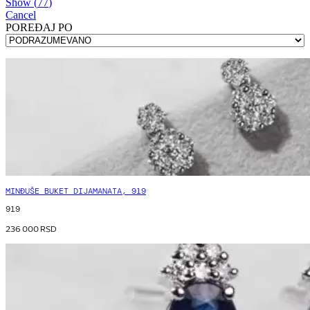
Show
(
77
)
Cancel
POREÐAJ PO
MINĐUŠE BUKET DIJAMANATA, 919
919
236 000
RSD