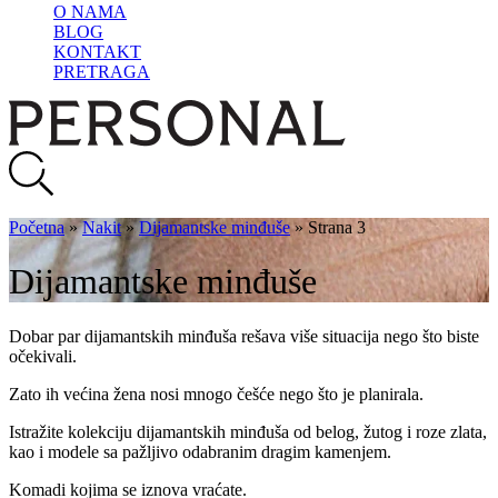
O NAMA
BLOG
KONTAKT
PRETRAGA
Početna
»
Nakit
»
Dijamantske minđuše
»
Strana 3
Dijamantske minđuše
Dobar par dijamantskih minđuša rešava više situacija nego što biste
očekivali.
Zato ih većina žena nosi mnogo češće nego što je planirala.
Istražite kolekciju dijamantskih minđuša od belog, žutog i roze zlata,
kao i modele sa pažljivo odabranim dragim kamenjem.
Komadi kojima se iznova vraćate.