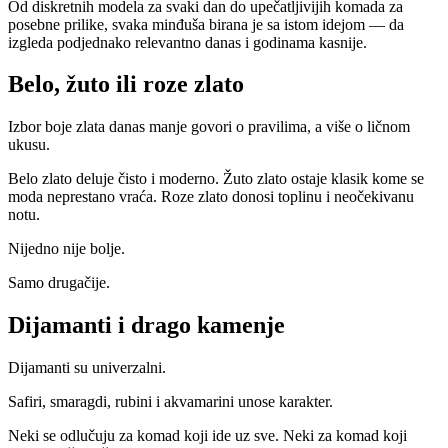
Od diskretnih modela za svaki dan do upečatljivijih komada za
posebne prilike, svaka minđuša birana je sa istom idejom — da
izgleda podjednako relevantno danas i godinama kasnije.
Belo, žuto ili roze zlato
Izbor boje zlata danas manje govori o pravilima, a više o ličnom
ukusu.
Belo zlato deluje čisto i moderno. Žuto zlato ostaje klasik kome se
moda neprestano vraća. Roze zlato donosi toplinu i neočekivanu
notu.
Nijedno nije bolje.
Samo drugačije.
Dijamanti i drago kamenje
Dijamanti su univerzalni.
Safiri, smaragdi, rubini i akvamarini unose karakter.
Neki se odlučuju za komad koji ide uz sve. Neki za komad koji