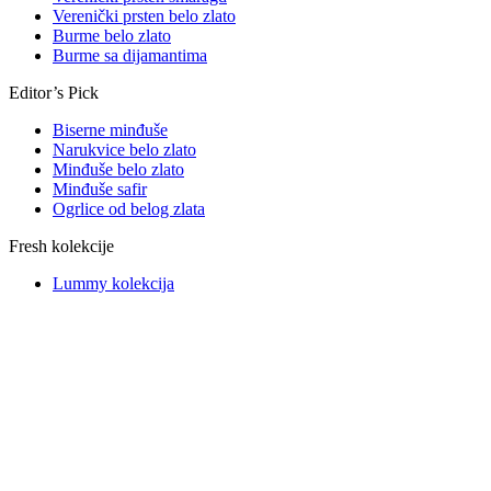
Verenički prsten belo zlato
Burme belo zlato
Burme sa dijamantima
Editor’s Pick
Biserne minđuše
Narukvice belo zlato
Minđuše belo zlato
Minđuše safir
Ogrlice od belog zlata
Fresh kolekcije
Lummy kolekcija