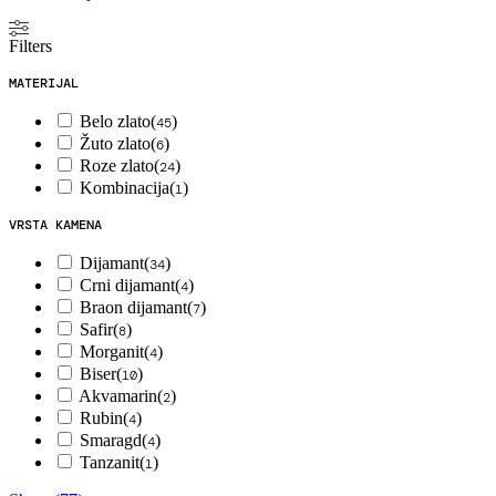
Filters
MATERIJAL
Belo zlato
(
)
45
Žuto zlato
(
)
6
Roze zlato
(
)
24
Kombinacija
(
)
1
VRSTA KAMENA
Dijamant
(
)
34
Crni dijamant
(
)
4
Braon dijamant
(
)
7
Safir
(
)
8
Morganit
(
)
4
Biser
(
)
10
Akvamarin
(
)
2
Rubin
(
)
4
Smaragd
(
)
4
Tanzanit
(
)
1