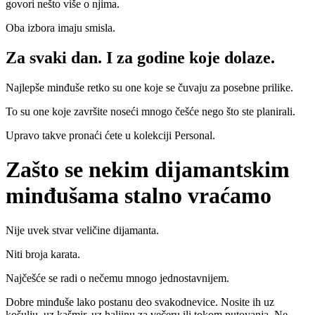
govori nešto više o njima.
Oba izbora imaju smisla.
Za svaki dan. I za godine koje dolaze.
Najlepše minđuše retko su one koje se čuvaju za posebne prilike.
To su one koje završite noseći mnogo češće nego što ste planirali.
Upravo takve pronaći ćete u kolekciji Personal.
Zašto se nekim dijamantskim
minđušama stalno vraćamo
Nije uvek stvar veličine dijamanta.
Niti broja karata.
Najčešće se radi o nečemu mnogo jednostavnijem.
Dobre minđuše lako postanu deo svakodnevice. Nosite ih uz
košulju, uz kašmir, uz haljinu za večeru ili tokom putovanja. Ne