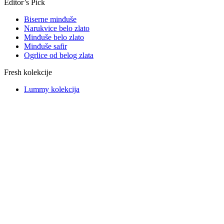
Editor’s Pick
Biserne minđuše
Narukvice belo zlato
Minđuše belo zlato
Minđuše safir
Ogrlice od belog zlata
Fresh kolekcije
Lummy kolekcija