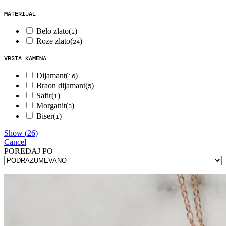
MATERIJAL
Belo zlato
(
)
2
Roze zlato
(
)
24
VRSTA KAMENA
Dijamant
(
)
16
Braon dijamant
(
)
5
Safir
(
)
1
Morganit
(
)
3
Biser
(
)
1
Show
(
26
)
Cancel
POREÐAJ PO