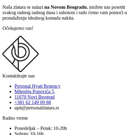
Naša zlatara se nalazi
na Novom Beogradu
, možete nas posetiti
svakog radnog radnog dana i subotom i rado ćemo vam pomoći u
pronalaženju idealnog komada nakita.
Očekujemo vas!
Kontaktirajte nas
Personal Hyatt Regency
Milentija Popovića 5,
11070 Novi Beograd
+381 62 149 09 88
upit@personalzlatara.rs
Radno vreme
Ponedeljak – Petak: 10-20h
Subota: 10-16h