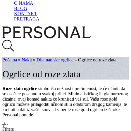
O NAMA
BLOG
KONTAKT
PRETRAGA
Početna
»
Nakit
»
Dijamantske ogrlice
»
Ogrlice od roze zlata
Ogrlice od roze zlata
Roze zlato ogrlice
simbolišu nežnost i prefinjenost, te će učiniti da
se osećate posebno u svakoj prilici. Minimalističkog ili glamuroznog
dizajna, ovaj komad nakita će krunisati vaš stil. Vašu rose gold
ogrlicu možete prilagoditi ličnom stilu odabirom dragog kamenja, te
kreirati nakit iz vaših snova. Izaberite rose gold ogrlicu iz široke
Personal ponude!
Filters