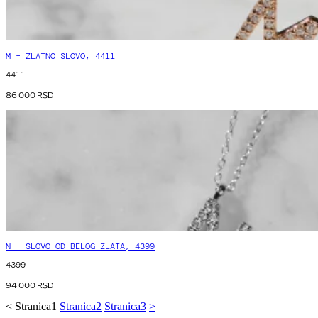
M – ZLATNO SLOVO, 4411
4411
86 000
RSD
N – SLOVO OD BELOG ZLATA, 4399
4399
94 000
RSD
<
Stranica
1
Stranica
2
Stranica
3
>