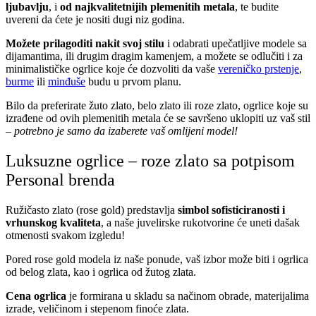
ljubavlju
, i
od najkvalitetnijih plemenitih metala
, te budite
uvereni da ćete je nositi dugi niz godina.
Možete prilagoditi nakit svoj stilu
i odabrati upečatljive modele sa
dijamantima, ili drugim dragim kamenjem, a možete se odlučiti i za
minimalističke ogrlice koje će dozvoliti da vaše
vereničko prstenje
,
burme
ili
minđuše
budu u prvom planu.
Bilo da preferirate žuto zlato, belo zlato ili roze zlato, ogrlice koje su
izrađene od ovih plemenitih metala će se savršeno uklopiti uz vaš stil
–
potrebno je samo da izaberete vaš omlijeni model!
Luksuzne ogrlice – roze zlato sa potpisom
Personal brenda
Ružičasto zlato (rose gold) predstavlja
simbol sofisticiranosti i
vrhunskog kvaliteta
, a naše juvelirske rukotvorine će uneti dašak
otmenosti svakom izgledu!
Pored rose gold modela iz naše ponude, vaš izbor može biti i
ogrlica
od belog zlata
, kao i
ogrlica od žutog zlata
.
Cena ogrlica
je formirana u skladu sa načinom obrade, materijalima
izrade, veličinom i stepenom finoće zlata.