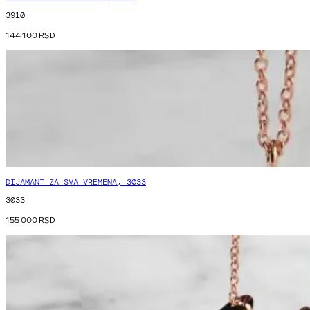
3910
144 100
RSD
DIJAMANT ZA SVA VREMENA, 3033
3033
155 000
RSD