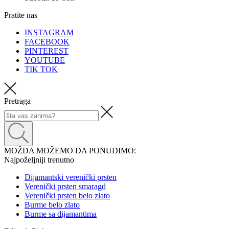
Pratite nas
INSTAGRAM
FACEBOOK
PINTEREST
YOUTUBE
TIK TOK
Pretraga
MOŽDA MOŽEMO DA PONUDIMO:
Najpoželjniji trenutno
Dijamantski verenički prsten
Verenički prsten smaragd
Verenički prsten belo zlato
Burme belo zlato
Burme sa dijamantima