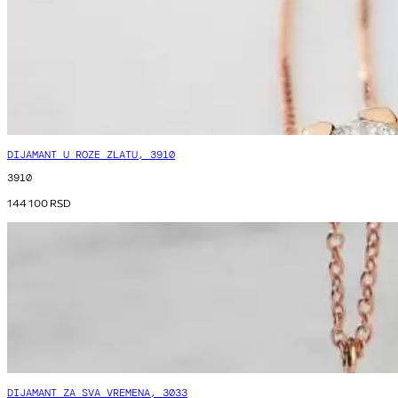
DIJAMANT U ROZE ZLATU, 3910
3910
144 100
RSD
DIJAMANT ZA SVA VREMENA, 3033