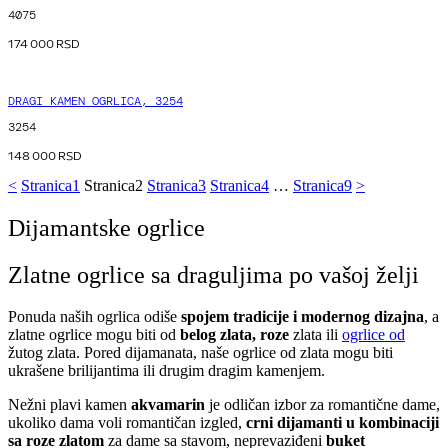
4075
174 000
RSD
DRAGI KAMEN OGRLICA, 3254
3254
148 000
RSD
<
Stranica
1
Stranica
2
Stranica
3
Stranica
4
…
Stranica
9
>
Dijamantske ogrlice
Zlatne ogrlice sa draguljima po vašoj želji
Ponuda naših ogrlica odiše
spojem tradicije i modernog dizajna
, a
zlatne ogrlice mogu biti od
belog zlata, roze
zlata ili
ogrlice od
žutog
zlata. Pored dijamanata, naše ogrlice od zlata mogu biti
ukrašene brilijantima ili drugim dragim kamenjem.
Nežni plavi kamen
akvamarin
je odličan izbor za romantične dame,
ukoliko dama voli romantičan izgled,
crni dijamanti u kombinaciji
sa roze zlatom
za dame sa stavom, neprevaziđeni
buket