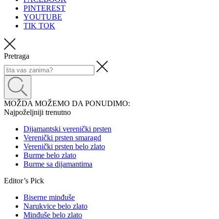
PINTEREST
YOUTUBE
TIK TOK
Pretraga
MOŽDA MOŽEMO DA PONUDIMO:
Najpoželjniji trenutno
Dijamantski verenički prsten
Verenički prsten smaragd
Verenički prsten belo zlato
Burme belo zlato
Burme sa dijamantima
Editor’s Pick
Biserne minđuše
Narukvice belo zlato
Minđuše belo zlato