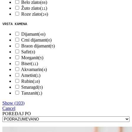
Belo zlato
(
)
68
Žuto zlato
(
)
11
Roze zlato
(
)
24
VRSTA KAMENA
Dijamant
(
)
48
Crni dijamant
(
)
6
Braon dijamant
(
)
5
Safir
(
)
8
Morganit
(
)
5
Biser
(
)
11
Akvamarin
(
)
4
Ametist
(
)
1
Rubin
(
)
10
Smaragd
(
)
5
Tanzanit
(
)
1
Show
(
103
)
Cancel
POREÐAJ PO