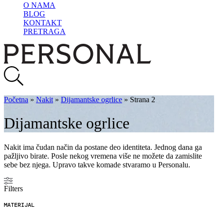
O NAMA
BLOG
KONTAKT
PRETRAGA
Početna
»
Nakit
»
Dijamantske ogrlice
»
Strana 2
Dijamantske ogrlice
Nakit ima čudan način da postane deo identiteta. Jednog dana ga
pažljivo birate. Posle nekog vremena više ne možete da zamislite
sebe bez njega. Upravo takve komade stvaramo u Personalu.
Filters
MATERIJAL