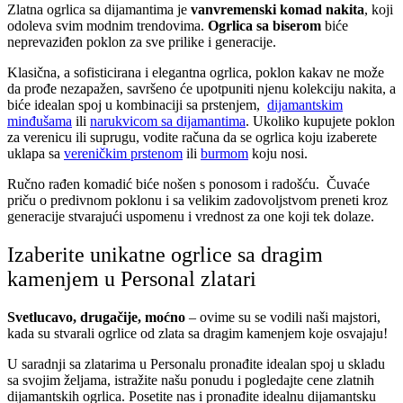
Zlatna ogrlica sa dijamantima je
vanvremenski komad nakita
, koji
odoleva svim modnim trendovima.
Ogrlica sa biserom
biće
neprevaziđen poklon za sve prilike i generacije.
Klasična, a sofisticirana i elegantna ogrlica, poklon kakav ne može
da prođe nezapažen, savršeno će upotpuniti njenu kolekciju nakita, a
biće idealan spoj u kombinaciji sa prstenjem,
dijamantskim
minđušama
ili
narukvicom sa dijamantima
. Ukoliko kupujete poklon
za verenicu ili suprugu, vodite računa da se ogrlica koju izaberete
uklapa sa
vereničkim prstenom
ili
burmom
koju nosi.
Ručno rađen komadić biće nošen s ponosom i radošću. Čuvaće
priču o predivnom poklonu i sa velikim zadovoljstvom preneti kroz
generacije stvarajući uspomenu i vrednost za one koji tek dolaze.
Izaberite unikatne ogrlice sa dragim
kamenjem u Personal zlatari
Svetlucavo, drugačije, moćno
– ovime su se vodili naši majstori,
kada su stvarali ogrlice od zlata sa dragim kamenjem koje osvajaju!
U saradnji sa zlatarima u Personalu pronađite idealan spoj u skladu
sa svojim željama, istražite našu ponudu i pogledajte cene zlatnih
dijamantskih ogrlica. Posetite nas i pronađite idealnu dijamantsku