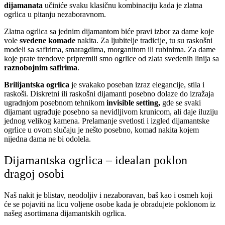
dijamanata
u
činiće svaku klasičnu kombinaciju kada je zlatna
ogrlica u pitanju nezaboravnom.
Zlatna ogrlica sa jednim dijamantom biće pravi izbor za dame koje
vole
svedene komade
nakita. Za ljubitelje tradicije, tu su
raskošni
modeli sa safirima, smaragdima, morganitom ili rubinima. Za dame
koje prate trendove pripremili smo ogrlice od zlata svedenih linija sa
raznobojnim safirima
.
Brilijantska ogrlica
je svakako poseban izraz elegancije, stila i
raskoši. Diskretni ili raskošni dijamanti posebno dolaze do izražaja
ugradnjom posebnom tehnikom
invisible setting,
gde se svaki
dijamant ugrađuje posebno sa nevidljivom krunicom, ali daje iluziju
jednog velikog kamena. Prelamanje svetlosti i izgled dijamantske
ogrlice u ovom slučaju je nešto posebno, komad nakita kojem
nijedna dama ne bi odolela.
Dijamantska ogrlica – idealan poklon
dragoj osobi
Naš nakit je blistav, neodoljiv i nezaboravan, baš kao i osmeh koji
će se pojaviti na licu voljene osobe kada je obradujete poklonom iz
našeg asortimana dijamantskih ogrlica.